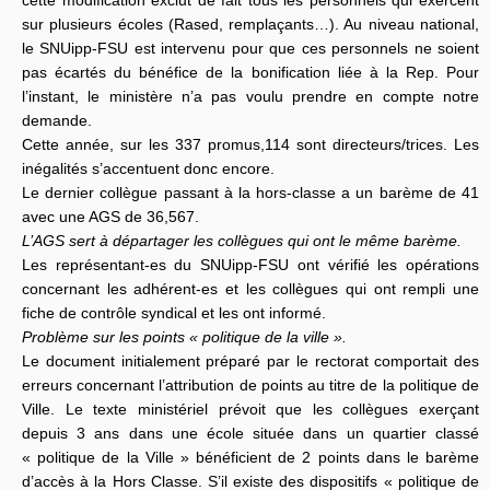
cette modification exclut de fait tous les personnels qui exercent
sur plusieurs écoles (Rased, remplaçants…). Au niveau national,
le SNUipp-FSU est intervenu pour que ces personnels ne soient
pas écartés du bénéfice de la bonification liée à la Rep. Pour
l’instant, le ministère n’a pas voulu prendre en compte notre
demande.
Cette année, sur les 337 promus,114 sont directeurs/trices. Les
inégalités s’accentuent donc encore.
Le dernier collègue passant à la hors-classe a un barème de 41
avec une AGS de 36,567.
L’AGS sert à départager les collègues qui ont le même barème.
Les représentant-es du SNUipp-FSU ont vérifié les opérations
concernant les adhérent-es et les collègues qui ont rempli une
fiche de contrôle syndical et les ont informé.
Problème sur les points « politique de la ville ».
Le document initialement préparé par le rectorat comportait des
erreurs concernant l’attribution de points au titre de la politique de
Ville. Le texte ministériel prévoit que les collègues exerçant
depuis 3 ans dans une école située dans un quartier classé
« politique de la Ville » bénéficient de 2 points dans le barème
d’accès à la Hors Classe. S’il existe des dispositifs « politique de