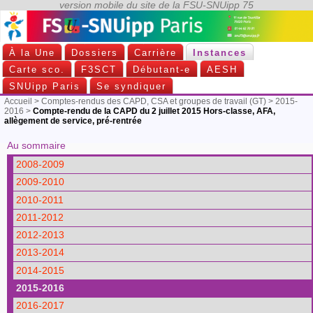
À la Une
Dossiers
Carrière
Instances
Carte sco.
F3SCT
Débutant-e
AESH
SNUipp Paris
Se syndiquer
Accueil
>
Comptes-rendus des CAPD, CSA et groupes de travail (GT)
>
2015-
2016
>
Compte-rendu de la CAPD du 2 juillet 2015 Hors-classe, AFA,
allègement de service, pré-rentrée
Au sommaire
2008-2009
2009-2010
2010-2011
2011-2012
2012-2013
2013-2014
2014-2015
2015-2016
2016-2017