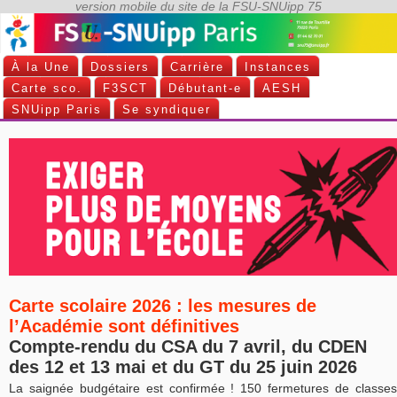
À la Une
Dossiers
Carrière
Instances
Carte sco.
F3SCT
Débutant-e
AESH
SNUipp Paris
Se syndiquer
Carte scolaire 2026 : les mesures de
l’Académie sont définitives
Compte-rendu du CSA du 7 avril, du CDEN
des 12 et 13 mai et du GT du 25 juin 2026
La saignée budgétaire est confirmée ! 150 fermetures de classes