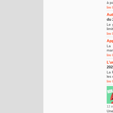
à p
lire 
Aut
du 
Le 
lim
lire 
App
La 
man
lire 
L’u
20
La 
les 
lire 
12 a
Une