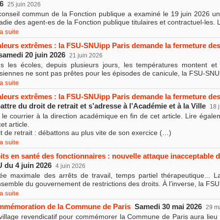
26
25 juin 2026
conseil commun de la Fonction publique a examiné le 19 juin 2026 un 
adie des agent-es de la Fonction publique titulaires et contractuel-les.
la suite
leurs extrêmes : la FSU-SNUipp Paris demande la fermeture des
samedi 20 juin 2026
21 juin 2026
s les écoles, depuis plusieurs jours, les températures montent et
isiennes ne sont pas prêtes pour les épisodes de canicule, la FSU-SNUi
la suite
leurs extrêmes : la FSU-SNUipp Paris demande la fermeture des
attre du droit de retrait et s’adresse à l’Académie et à la Ville
18 
e le courrier à la direction académique en fin de cet article. Lire égale
et article.
t de retrait : débattons au plus vite de son exercice (…)
la suite
its en santé des fonctionnaires : nouvelle attaque inacceptable
 du 4 juin 2026
4 juin 2026
ée maximale des arrêts de travail, temps partiel thérapeutique...
nsemble du gouvernement de restrictions des droits. À l’inverse, la FS
la suite
mémoration de la Commune de Paris
Samedi 30 mai 2026
29 m
village revendicatif pour commémorer la Commune de Paris aura lieu