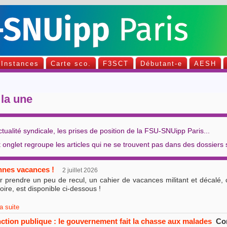
Instances
Carte sco.
F3SCT
Débutant-e
AESH
la une
ctualité syndicale, les prises de position de la FSU-SNUipp Paris...
 onglet regroupe les articles qui ne se trouvent pas dans des dossiers 
nes vacances !
2 juillet 2026
r prendre un peu de recul, un cahier de vacances militant et décalé
oire, est disponible ci-dessous !
la suite
ction publique : le gouvernement fait la chasse aux malades
Com