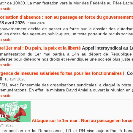
artir de 10h30. La manifestation vers le Mur des Fédérés au Père Lacha
la suite
orisation d’absence : non au passage en force du gouvernemen
28 avril 2026
7 mai 2026
gouvernement décide de passer en force sur le dossier des autorisa
ite les droits des agent-es public-ques, un texte porteur de reculs socia
la suite
el 1er mai : Du pain, la paix et la liberté
Appel intersyndical au 1
manifestation du 1er mai partira à 14h au départ de Républiqu
ifester pour défendre nos droits et revendiquer une société plus juste et
la suite
rgence de mesures salariales fortes pour les fonctionnaires !
Com
26
16 avril 2026
FSU, avec l’ensemble des organisations syndicales, a claqué la porte d
rémunérations. En effet, le ministre David Amiel a ouvert la réunion en
la suite
Attaque sur le 1er mai : Non au passage en force
vril 2026
 proposition de loi Renaissance, LR et RN vise aujourd’hui à banali