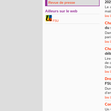
20
Revue de presse
Le 
Ailleurs sur le web
mal
lire 
FSU
Cha
du 
Dan
par
lire 
Cha
déb
Lir
de c
Droi
lire 
Dro
FSU
Dur
d’e
lire 
Com
Un 