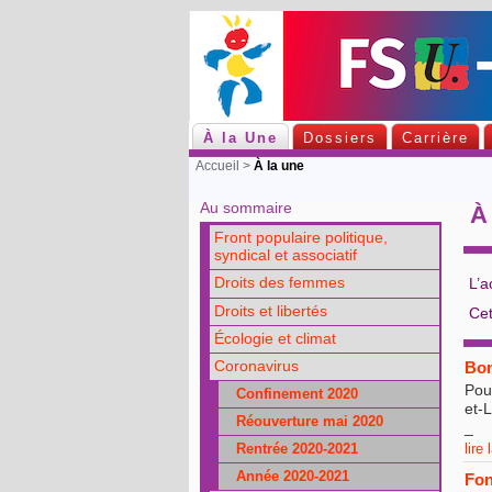
À la Une
Dossiers
Carrière
Accueil
>
À la une
Au sommaire
À 
Front populaire politique,
syndical et associatif
Droits des femmes
L’a
Droits et libertés
Cet
Écologie et climat
Bon
Coronavirus
Pou
Confinement 2020
et-L
Réouverture mai 2020
_
Rentrée 2020-2021
lire 
Année 2020-2021
Fon