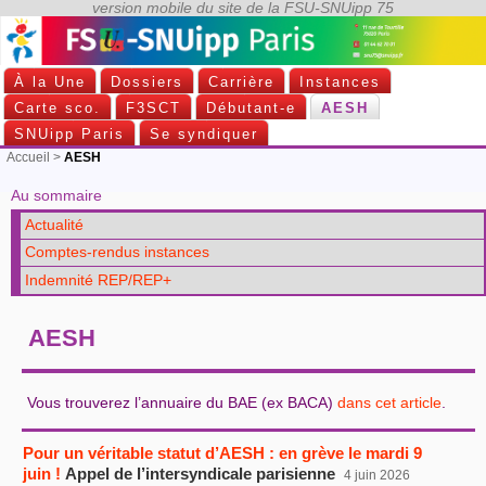
À la Une
Dossiers
Carrière
Instances
Carte sco.
F3SCT
Débutant-e
AESH
SNUipp Paris
Se syndiquer
Accueil
>
AESH
Au sommaire
Actualité
Comptes-rendus instances
Indemnité REP/REP+
AESH
Vous trouverez l’annuaire du BAE (ex BACA)
dans cet article
.
Pour un véritable statut d’AESH : en grève le mardi 9
juin !
Appel de l’intersyndicale parisienne
4 juin 2026