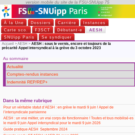
À la Une
Dossiers
Carrière
Instances
Carte sco.
F3SCT
Débutant-e
AESH
SNUipp Paris
Se syndiquer
Accueil
>
AESH
>
AESH : sous le vernis, encore et toujours de la
précarité Appel intersyndical à la grève du 3 octobre 2023
Au sommaire
Actualité
Comptes-rendus instances
Indemnité REP/REP+
Dans la même rubrique
Pour un véritable statut d’AESH : en grève le mardi 9 juin ! Appel de
l’intersyndicale parisienne
AESH : un vrai métier, un vrai corps de fonctionnaire ! Toutes et tous mobilisé-es
le mardi 9 juin Appel intersyndical pour le mardi 9 juin 2026
Guide pratique AESH Septembre 2024