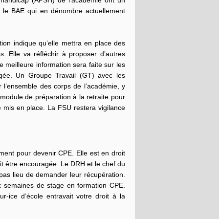
 handicap (APSH) de l’académie ont un
est le BAE qui en dénombre actuellement
.
ion indique qu’elle mettra en place des
. Elle va réfléchir à proposer d’autres
 meilleure information sera faite sur les
agée. Un Groupe Travail (GT) avec les
ur l’ensemble des corps de l’académie, y
odule de préparation à la retraite pour
e mis en place. La FSU restera vigilance
ment pour devenir CPE. Elle est en droit
it être encouragée. Le DRH et le chef du
 pas lieu de demander leur récupération.
ux semaines de stage en formation CPE.
r-ice d’école entravait votre droit à la