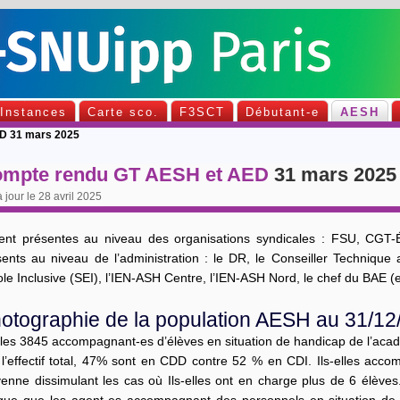
Instances
Carte sco.
F3SCT
Débutant-e
AESH
D 31 mars 2025
mpte rendu GT AESH et AED
31 mars 2025
 jour le 28 avril 2025
ient présentes au niveau des organisations syndicales : FSU, CGT-
sents au niveau de l’administration : le DR, le Conseiller Techniqu
ole Inclusive (SEI), l’IEN-ASH Centre, l’IEN-ASH Nord, le chef du BAE 
otographie de la population AESH au 31/12
 les 3845 accompagnant-es d’élèves en situation de handicap de l’aca
 l’effectif total, 47% sont en CDD contre 52 % en CDI. Ils-elles ac
enne dissimulant les cas où Ils-elles ont en charge plus de 6 élèves