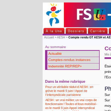
À la Une
Dossiers
Carrière
Accueil
>
AESH
>
Compte rendu GT AESH et AE
Au sommaire
Co
Actualité
Mis à
Comptes-rendus instances
Indemnité REP/REP+
Éta
pré
l’Ec
Dans la même rubrique
Pour un véritable statut d’AESH : en
Ph
grève le mardi 9 juin ! Appel de
Sur
l’intersyndicale parisienne
AESH : un vrai métier, un vrai corps de
Sur
fonctionnaire ! Toutes et tous mobilisé-
moy
es le mardi 9 juin Appel intersyndical