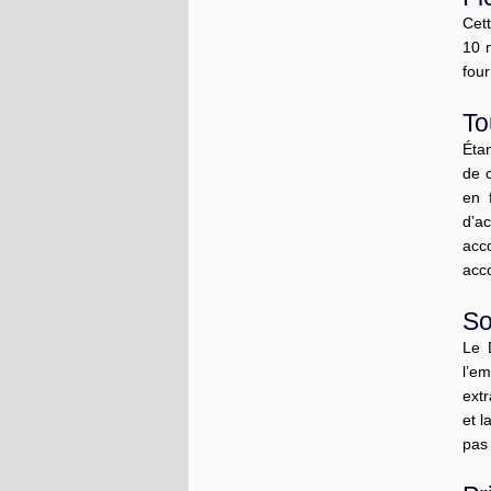
Cett
10 
four
To
Éta
de 
en 
d’a
acco
acc
So
Le 
l’em
extr
et l
pas 