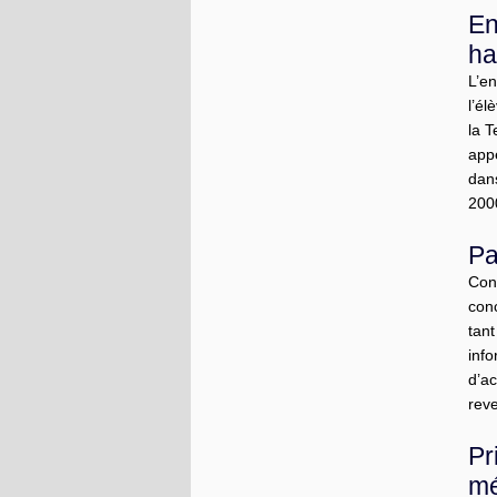
En
ha
L’e
l’él
la 
app
dans
2000
Pa
Con
con
tan
inf
d’a
reve
Pr
mé