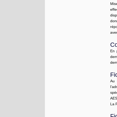
Mis
eff
dis
donn
rép
aven
Co
En 
dem
dem
Fi
Au 
l’ad
spé
AES
La F
Fi