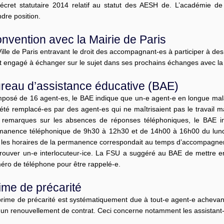
décret statutaire 2014 relatif au statut des AESH de. L’académie d
dre position.
nvention avec la Mairie de Paris
ille de Paris entravant le droit des accompagnant-es à participer à de
st engagé à échanger sur le sujet dans ses prochains échanges avec 
reau d’assistance éducative (BAE)
posé de 16 agent-es, le BAE indique que un-e agent-e en longue mala
été remplacé-es par des agent-es qui ne maîtrisaient pas le travail m
 remarques sur les absences de réponses téléphoniques, le BAE in
manence téléphonique de 9h30 à 12h30 et de 14h00 à 16h00 du lundi
les horaires de la permanence correspondait au temps d’accompagnement
trouver un-e interlocuteur-ice. La FSU a suggéré au BAE de mettre en
éro de téléphone pour être rappelé-e.
ime de précarité
prime de précarité est systématiquement due à tout-e agent-e achevant
 un renouvellement de contrat. Ceci concerne notamment les assistant-