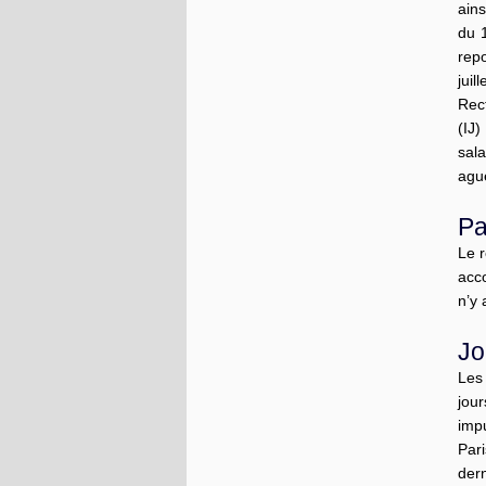
ains
du 1
rep
jui
Rect
(IJ
sal
ague
Pa
Le 
acc
n’y
Jo
Les 
jou
imp
Par
dern