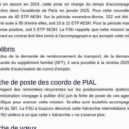
e en œuvre en 2024, cette prise en charge du temps d’accompag
ective dans l’académie de Paris en janvier 2025. Pour cette nouvell
pose de 40 ETP AESH. Sur la période novembre-février, 102 ont été é
é suite à 85 d’entre elles, soit 10 à 11 ETP AESH. Pour la période ma
onse positive, soit 5 ETP AESH. La FSU rappelle que cette mission se 
ant au contrat doit être remis à l’accompagnant-e qui accepte cette 
libris
plus de la demande de remboursement du transport, de la deman
ande du supplément familial (SFT), il sera possible à la rentrée 202
ande d’autorisation de cumul d’emploi.
che de poste des coordo de PIAL
regard des remontées récurrentes sur les positionnements dysfonc
ministration s’engage à publier d’ici juin la fiche de poste de ces ag
cifique pour exercer cette mission. Ils-elles sont toutefois accomp
H du SEI. La FSU a toujours dénoncé cette hiérarchie intermédiaire i
SU veillera à ce que cette « hiérarchie » ne s’exerce plus.
che de vœux