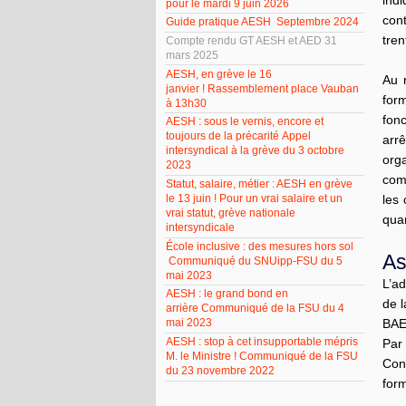
ind
pour le mardi 9 juin 2026
con
Guide pratique AESH Septembre 2024
tren
Compte rendu GT AESH et AED 31
mars 2025
AESH, en grève le 16
Au 
janvier ! Rassemblement place Vauban
for
à 13h30
fonc
AESH : sous le vernis, encore et
toujours de la précarité Appel
arr
intersyndical à la grève du 3 octobre
orga
2023
com
Statut, salaire, métier : AESH en grève
le 13 juin ! Pour un vrai salaire et un
les 
vrai statut, grève nationale
quan
intersyndicale
École inclusive : des mesures hors sol
As
Communiqué du SNUipp-FSU du 5
mai 2023
L’ad
AESH : le grand bond en
de l
arrière Communiqué de la FSU du 4
mai 2023
BAE 
AESH : stop à cet insupportable mépris
Par
M. le Ministre ! Communiqué de la FSU
Con
du 23 novembre 2022
form