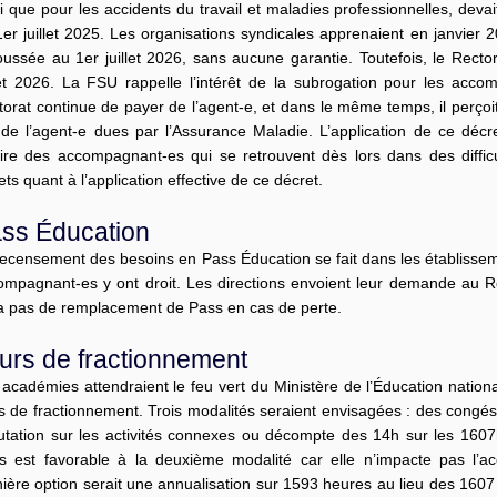
i que pour les accidents du travail et maladies professionnelles, devai
er juillet 2025. Les organisations syndicales apprenaient en janvier 2
oussée au 1er juillet 2026, sans aucune garantie. Toutefois, le Recto
llet 2026. La FSU rappelle l’intérêt de la subrogation pour les acco
orat continue de payer de l’agent-e, et dans le même temps, il perçoit
) de l’agent-e dues par l’Assurance Maladie. L’application de ce décr
aire des accompagnant-es qui se retrouvent dès lors dans des diffi
ts quant à l’application effective de ce décret.
ss Éducation
recensement des besoins en Pass Éducation se fait dans les établissem
ompagnant-es y ont droit. Les directions envoient leur demande au Rec
 a pas de remplacement de Pass en cas de perte.
urs de fractionnement
académies attendraient le feu vert du Ministère de l’Éducation nation
rs de fractionnement. Trois modalités seraient envisagées : des congé
utation sur les activités connexes ou décompte des 14h sur les 160
is est favorable à la deuxième modalité car elle n’impacte pas l
ière option serait une annualisation sur 1593 heures au lieu des 1607 