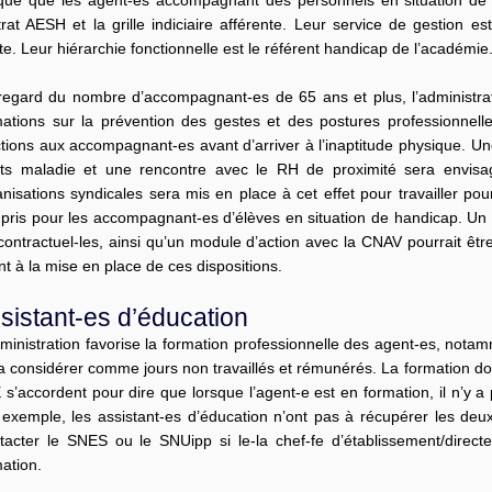
ique que les agent-es accompagnant des personnels en situation de
trat AESH et la grille indiciaire afférente. Leur service de gestion 
te. Leur hiérarchie fonctionnelle est le référent handicap de l’académie
regard du nombre d’accompagnant-es de 65 ans et plus, l’administrat
mations sur la prévention des gestes et des postures professionnelles
tions aux accompagnant-es avant d’arriver à l’inaptitude physique. Une
êts maladie et une rencontre avec le RH de proximité sera envis
nisations syndicales sera mis en place à cet effet pour travailler po
pris pour les accompagnant-es d’élèves en situation de handicap. Un m
contractuel-les, ainsi qu’un module d’action avec la CNAV pourrait êtr
t à la mise en place de ces dispositions.
sistant-es d’éducation
ministration favorise la formation professionnelle des agent-es, notam
a considérer comme jours non travaillés et rémunérés. La formation do
s’accordent pour dire que lorsque l’agent-e est en formation, il n’y a
 exemple, les assistant-es d’éducation n’ont pas à récupérer les de
tacter le SNES ou le SNUipp si le-la chef-fe d’établissement/directeu
ation.