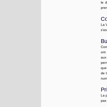
le 
pren
Co
La V
s’e
Bu
Com
ont 
aux
per
que 
de 
num
Pr
La 
pas