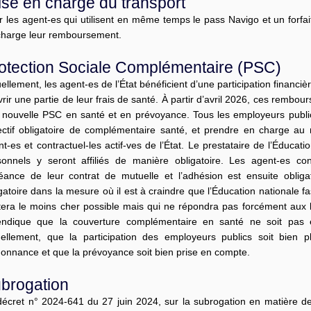
ise en charge du transport
 les agent-es qui utilisent en même temps le pass Navigo et un forfait
charge leur remboursement.
otection Sociale Complémentaire (PSC)
ellement, les agent-es de l’État bénéficient d’une participation financ
rir une partie de leur frais de santé. À partir d’avril 2026, ces rembo
 nouvelle PSC en santé et en prévoyance. Tous les employeurs publics
lectif obligatoire de complémentaire santé, et prendre en charge au
t-es et contractuel-les actif-ves de l’État. Le prestataire de l’Éduca
sonnels y seront affiliés de manière obligatoire. Les agent-es co
éance de leur contrat de mutuelle et l’adhésion est ensuite obligat
gatoire dans la mesure où il est à craindre que l’Éducation nationale fa
tera le moins cher possible mais qui ne répondra pas forcément aux
endique que la couverture complémentaire en santé ne soit pas e
uellement, que la participation des employeurs publics soit bie
donnance et que la prévoyance soit bien prise en compte.
brogation
décret n° 2024-641 du 27 juin 2024, sur la subrogation en matière de 