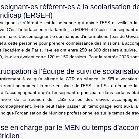
seignant-es référent-es à la scolarisation d
ndicap (ERSEH)
nseignant-e référent-e est la personne qui anime l’ESS et veille à
ève. C’est l’interface entre la famille, la MDPH et l’école. L’enseignant-e
Terminale. L’accompagnant-e qui manque d’informations (pas de Gevasc
el à cette personne pour prendre connaissance des missions à accomp
 l’académie de Paris, ils-elles ont entre 250 et 300 dossiers à suivre.
, ils-elles avaient entre 120 et 150 dossiers. Pour la rentrée 2026 s
rticipation à l’Équipe de suivi de scolarisat
trairement à ce qu’a affirmé le CTR en séance, le SEI a vocation 
cernant notamment la mise en place de l’ESS. La FSU a dénoncé la 
t à l’accompagnant-e qu’à l’enseignant-e principal-e dans certains ét
ormé-e de la réunion de l’ESS de ou des élèves accompagné-
ccompagnement, il-elle peut faire passer un témoignage écrit au-à l
ndique l’organisation de réunions professionnelles sur le temps de trav
ise en charge par le MEN du temps d’acco
ridien