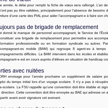
e année, le délai pour remplir la fiche de vœux sera rallongé. L’an d
n’ont pas pu être validées, principalement pour l’absence de besoins 
niture d’une carte des PIAL pour aider l’accompagnant-e à faire son c
ujours pas de brigade de remplacement
nt donné le manque de personnel accompagnant, le Service de l’École i
constituer une brigade de remplacement pour permettre aux accompagn
formation professionnelle ou en formation syndicale ou autres. Pa
ccompagnant-es mobile (BAM) qui regroupe 8 agent-es à temps p
mpagnements difficiles. La BAM intervient dans les écoles et établiss
ompagnant-e est en cours auprès d’élèves en situation de handicap c
rties avec nuitées
DRH envisage pour l’année prochaine un supplément de salaire po
ploi du temps initial lors d’un voyage scolaire. Il n’y a pas à récup
a-scolaire. La FSU rappelle qu’une convention doit être établie et sig
a direction. Cette convention doit être envoyée au BAE qui adresse un a
partir avant avoir signature cet avenant.