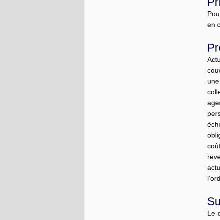
Pr
Pour
en 
Pr
Actu
couv
une
col
agen
per
éch
obli
coû
rev
act
l’or
Su
Le 