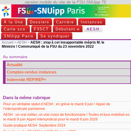
À la Une
Dossiers
Carrière
Instances
Carte sco.
F3SCT
Débutant-e
AESH
SNUipp Paris
Se syndiquer
Accueil
>
AESH
>
AESH : stop à cet insupportable mépris M. le
Ministre ! Communiqué de la FSU du 23 novembre 2022
Au sommaire
Actualité
Comptes-rendus instances
Indemnité REP/REP+
Dans la même rubrique
Pour un véritable statut d’AESH : en grève le mardi 9 juin ! Appel de
l’intersyndicale parisienne
AESH : un vrai métier, un vrai corps de fonctionnaire ! Toutes et tous mobilisé-es
le mardi 9 juin Appel intersyndical pour le mardi 9 juin 2026
Guide pratique AESH Septembre 2024