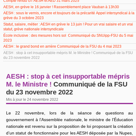
Compte rendu GT AESH et AED 31 mars 2025
AESH, en grève le 16 janvier ! Rassemblement place Vauban à 13h30
AESH : sous le vernis, encore et toujours de la précarité Appel intersyndical à la
grève du 3 octobre 2023
Statut, salaire, métier : AESH en grève le 13 juin ! Pour un vrai salaire et un vrai
statut, grève nationale intersyndicale
École inclusive : des mesures hors sol Communiqué du SNUipp-FSU du 5 mai
2023
AESH : le grand bond en arrière Communiqué de la FSU du 4 mai 2023
AESH : stop à cet insupportable mépris M. le Ministre ! Communiqué de la FSU
du 23 novembre 2022
AESH : stop à cet insupportable mépris
M. le Ministre !
Communiqué de la FSU
du 23 novembre 2022
Mis à jour le 24 novembre 2022
Le 22 novembre, lors de la séance de questions au
gouvernement à l’Assemblée nationale, le ministre de l’Éducation
nationale est revenu sur la proposition de loi proposant la création
d’un statut de fonctionnaire pour les AESH déposée par la Nupes,