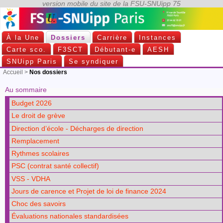
À la Une
Dossiers
Carrière
Instances
Carte sco.
F3SCT
Débutant-e
AESH
SNUipp Paris
Se syndiquer
Accueil
>
Nos dossiers
Au sommaire
Budget 2026
Le droit de grève
Direction d’école - Décharges de direction
Remplacement
Rythmes scolaires
PSC (contrat santé collectif)
VSS - VDHA
Jours de carence et Projet de loi de finance 2024
Choc des savoirs
Évaluations nationales standardisées