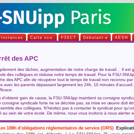
Instances
Carte sco.
F3SCT
Débutant-e
AESH
rêt des APC
ilement des tâches, augmentation de notre charge de travail… Il est 
ole des collègues et réduise notre temps de travail. Pour la FSU-SNUip
he des APC afin de récupérer tout le temps de travail non reconnu par 
s avec les parents dépassant largement les 24h, 10 minutes d’accueil…)
fficace.
n d’obtenir gain de cause, la FSU-SNUipp maintient sa consigne syndic
 consigne syndicale forte ne se décrète pas, sa mise en œuvre doit êtr
nsemble des collègues. N’hésitez pas à contacter le syndicat pour qu’
i au sein de votre école. De même, nous vous invitons à nous alerter e
Les 108h d’obligations réglementaires de service (ORS)
Explicat