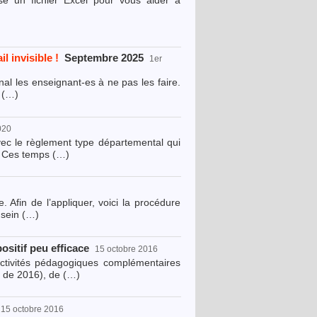
e un fichier Excel pour vous aider à
l invisible !
Septembre 2025
1er
l les enseignant-es à ne pas les faire.
h (…)
020
vec le règlement type départemental qui
0. Ces temps (…)
 Afin de l’appliquer, voici la procédure
u sein (…)
positif peu efficace
15 octobre 2016
activités pédagogiques complémentaires
 de 2016), de (…)
15 octobre 2016