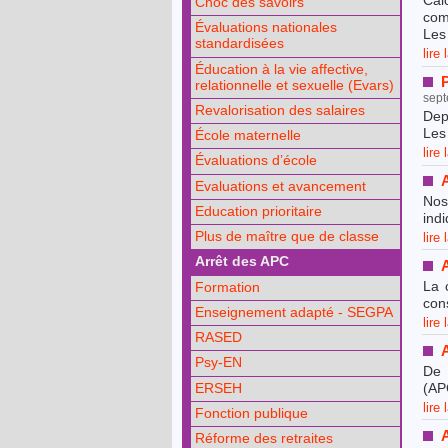
Cal
Choc des savoirs
com
Évaluations nationales
Les
standardisées
lire 
Éducation à la vie affective,
relationnelle et sexuelle (Evars)
sep
Revalorisation des salaires
Dep
Les
École maternelle
lire 
Évaluations d’école
Evaluations et avancement
Nos
Education prioritaire
ind
Plus de maître que de classe
lire 
Arrêt des APC
La 
Formation
cons
Enseignement adapté - SEGPA
lire 
RASED
Psy-EN
De 
ERSEH
(AP
lire 
Fonction publique
Réforme des retraites