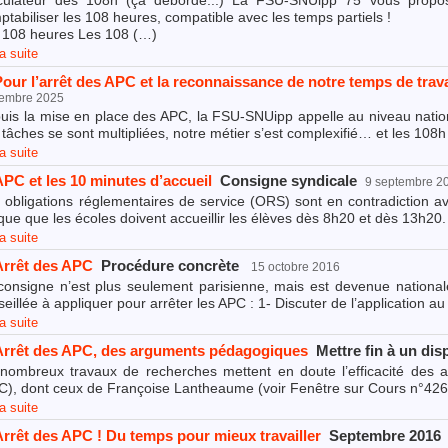
culateur des 108h (ça déborde...) La FSU-SNUipp 75 vous propos
ptabiliser les 108 heures, compatible avec les temps partiels !
 108 heures Les 108 (…)
la suite
Pour l’arrêt des APC et la reconnaissance de notre temps de travai
tembre 2025
uis la mise en place des APC, la FSU-SNUipp appelle au niveau nationa
 tâches se sont multipliées, notre métier s’est complexifié… et les 108
la suite
APC et les 10 minutes d’accueil
Consigne syndicale
9 septembre 2
 obligations réglementaires de service (ORS) sont en contradiction a
ique que les écoles doivent accueillir les élèves dès 8h20 et dès 13h2
la suite
Arrêt des APC
Procédure concrète
15 octobre 2016
consigne n’est plus seulement parisienne, mais est devenue nationale.
eillée à appliquer pour arrêter les APC : 1- Discuter de l’application a
la suite
Arrêt des APC, des arguments pédagogiques
Mettre fin à un dis
nombreux travaux de recherches mettent en doute l’efficacité des 
C), dont ceux de Françoise Lantheaume (voir Fenêtre sur Cours n°426
la suite
Arrêt des APC ! Du temps pour mieux travailler
Septembre 2016