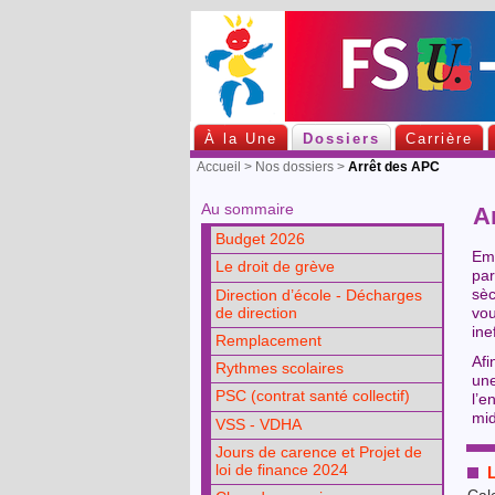
À la Une
Dossiers
Carrière
Accueil
>
Nos dossiers
>
Arrêt des APC
Au sommaire
Ar
Budget 2026
Emp
Le droit de grève
par
sèc
Direction d’école - Décharges
de direction
vou
ine
Remplacement
Afi
Rythmes scolaires
une
PSC (contrat santé collectif)
l’e
mid
VSS - VDHA
Jours de carence et Projet de
loi de finance 2024