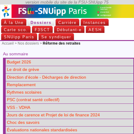
À la Une
Dossiers
Carrière
Instances
Carte sco.
F3SCT
Débutant-e
AESH
SNUipp Paris
Se syndiquer
Accueil
>
Nos dossiers
>
Réforme des retraites
Au sommaire
Budget 2026
Le droit de grève
Direction d’école - Décharges de direction
Remplacement
Rythmes scolaires
PSC (contrat santé collectif)
VSS - VDHA
Jours de carence et Projet de loi de finance 2024
Choc des savoirs
Évaluations nationales standardisées