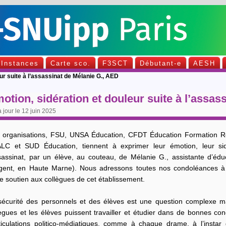
Instances
Carte sco.
F3SCT
Débutant-e
AESH
ur suite à l’assassinat de Mélanie G., AED
otion, sidération et douleur suite à l’assas
à jour le 12 juin 2025
 organisations, FSU, UNSA Éducation, CFDT Éducation Formation R
LC et SUD Éducation, tiennent à exprimer leur émotion, leur sid
ssassinat, par un élève, au couteau, de Mélanie G., assistante d’éd
gent, en Haute Marne). Nous adressons toutes nos condoléances à s
e soutien aux collègues de cet établissement.
sécurité des personnels et des élèves est une question complexe mai
ègues et les élèves puissent travailler et étudier dans de bonnes con
ticulations politico-médiatiques, comme à chaque drame, à l’instar 