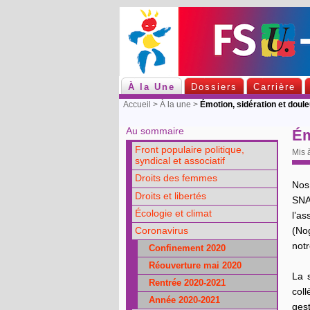
À la Une
Dossiers
Carrière
Accueil
>
À la une
>
Émotion, sidération et doule
Au sommaire
Ém
Front populaire politique,
Mis 
syndical et associatif
Droits des femmes
Nos
Droits et libertés
SNA
Écologie et climat
l’a
(No
Coronavirus
notr
Confinement 2020
Réouverture mai 2020
La 
Rentrée 2020-2021
coll
Année 2020-2021
ges