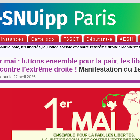
Instances
Carte sco.
F3SCT
Débutant-e
AESH
ur la paix, les libertés, la justice sociale et contre l’extrême droite ! Manifest
r mai : luttons ensemble pour la paix, les lib
 contre l’extrême droite !
Manifestation du 1
 jour le 27 avril 2025