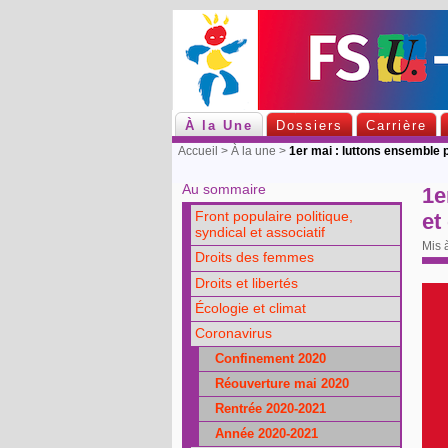
À la Une
Dossiers
Carrière
Accueil
>
À la une
>
1er mai : luttons ensemble po
Au sommaire
1e
et
Front populaire politique,
syndical et associatif
Mis à
Droits des femmes
Droits et libertés
Écologie et climat
Coronavirus
Confinement 2020
Réouverture mai 2020
Rentrée 2020-2021
Année 2020-2021