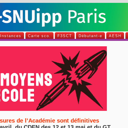
Instances
Carte sco.
F3SCT
Débutant-e
AESH
esures de l’Académie sont définitives
vril, du CDEN des 12 et 13 mai et du GT