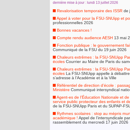
dernière mise à jour : lundi 13 juillet 2026
Revalorisation temporaire des ISSR
de 
Appel à voter pour la FSU-SNUipp et po
professionnelles 2026
Bonnes vacances !
Compte rendu audience AESH
13 mai 
Fonction publique : le gouvernement fa
Communiqué de la FSU du 19 juin 2026
Chaleurs extrêmes : la FSU-SNUipp Par
écoles
Courrier au Maire de Paris du same
Chaleurs extrêmes : la FSU-SNUipp Par
écoles
La FSU-SNUipp appelle à débattre du
s’adresse à l’Académie et à la Ville
Référentiel de direction d’école : passa
Ministère
Communiqué intersyndical nation
Agent-es de l’Éducation Nationale et de 
service public protecteur des enfants et 
de la FSU-SNUipp Paris et du SUPAP-FSU 
Rythmes scolaires : stop au mépris munic
académique !
Appel de l’intersyndicale pa
rassemblement du mercredi 17 juin 2026