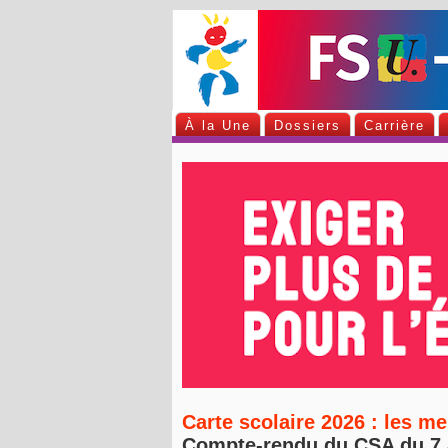
À la Une
Dossiers
Carrière
Carte scolaire 2026 : les m
Compte-rendu du CSA du 7 a