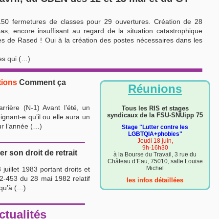
150 fermetures de classes pour 29 ouvertures. Création de 28
s, encore insuffisant au regard de la situation catastrophique
es de Rased ! Oui à la création des postes nécessaires dans les
les qui (…)
tions
Comment ça
Réunions
rière (N-1) Avant l’été, un
Tous les RIS et stages
syndicaux de la FSU-SNUipp 75
ignant-e qu’il ou elle aura un
ur l’année (…)
Stage "Lutter contre les
LGBTQIA+phobies"
Jeudi 18 juin,
9h-16h30
 son droit de retrait
à la Bourse du Travail, 3 rue du
Château d’Eau, 75010, salle Louise
Michel
juillet 1983 portant droits et
82-453 du 28 mai 1982 relatif
les infos détaillées
 qu’à (…)
ctualités