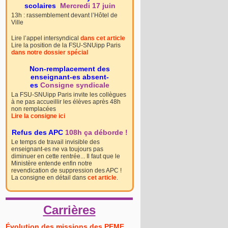
scolaires
Mercredi 17 juin
13h : rassemblement devant l’Hôtel de
Ville
Lire l’appel intersyndical
dans cet article
Lire la position de la FSU-SNUipp Paris
dans notre dossier spécial
Non-remplacement des
enseignant-es absent-
es
Consigne syndicale
La FSU-SNUipp Paris invite les collègues
à ne pas accueillir les élèves après 48h
non remplacées
Lire la consigne ici
Refus des APC
108h ça déborde !
Le temps de travail invisible des
enseignant-es ne va toujours pas
diminuer en cette rentrée... Il faut que le
Ministère entende enfin notre
revendication de suppression des APC !
La consigne en détail dans
cet article
.
Carrières
Évolution des missions des PEMF