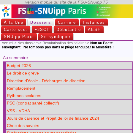
À la Une
Dossiers
Carrière
Instances
Carte sco.
F3SCT
Débutant-e
AESH
SNUipp Paris
Se syndiquer
Accueil
>
Nos dossiers
>
Revalorisation des salaires
>
Non au Pacte
enseignant ! Ne tombons pas dans le piège tendu par le Ministère !
Au sommaire
Budget 2026
Le droit de grève
Direction d’école - Décharges de direction
Remplacement
Rythmes scolaires
PSC (contrat santé collectif)
VSS - VDHA
Jours de carence et Projet de loi de finance 2024
Choc des savoirs