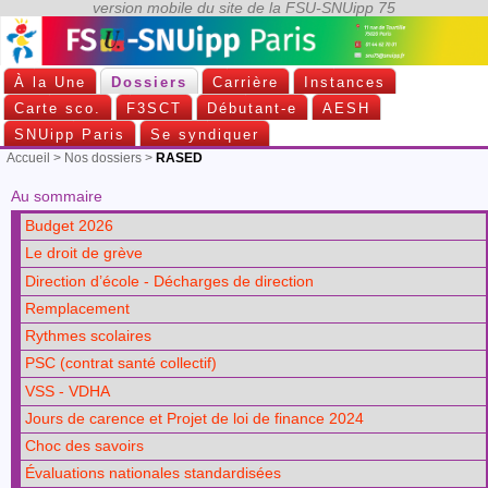
À la Une
Dossiers
Carrière
Instances
Carte sco.
F3SCT
Débutant-e
AESH
SNUipp Paris
Se syndiquer
Accueil
>
Nos dossiers
>
RASED
Au sommaire
Budget 2026
Le droit de grève
Direction d’école - Décharges de direction
Remplacement
Rythmes scolaires
PSC (contrat santé collectif)
VSS - VDHA
Jours de carence et Projet de loi de finance 2024
Choc des savoirs
Évaluations nationales standardisées