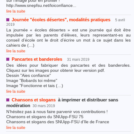
sur l’image pour en profiter !
http://www.snepfsu.net/loiconfiance...
lire la suite
Journée "écoles désertes", modalités pratiques
5 avril
2019
La journée « écoles désertes » est une journée qui doit être
impulsée par les parents d’élèves, leurs representant-es au
conseil d’école ont le droit d’écrire un mot à ce sujet dans les
cahiers de (…)
lire la suite
Pancartes et banderoles
31 mars 2019
Des idées pour fabriquer des pancartes et des banderoles.
Cliquez sur les images pour obtenir leur version pdf.
Dessin "Aies confiance"
Image "Bobards toi même"
Image "Fonctionne et tais (…)
lire la suite
Chansons et slogans
à imprimer et distribuer sans
modération
30 mars 2019
N’hésitez pas à nous faire parvenir vos contributions !
Chansons et slogans du SNUipp-FSU 75
Chansons et slogans des SNUipp-FSU d’Ile de France
lire la suite