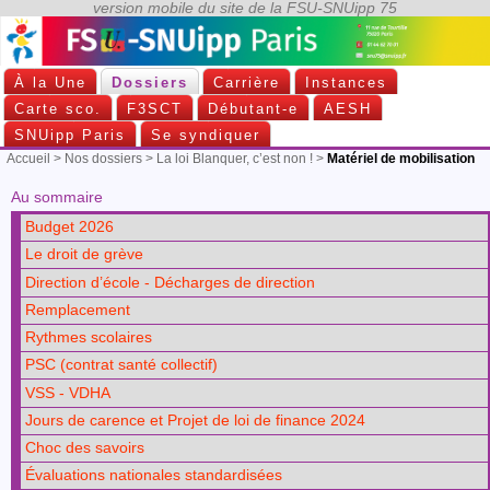
À la Une
Dossiers
Carrière
Instances
Carte sco.
F3SCT
Débutant-e
AESH
SNUipp Paris
Se syndiquer
Accueil
>
Nos dossiers
>
La loi Blanquer, c’est non !
>
Matériel de mobilisation
Au sommaire
Budget 2026
Le droit de grève
Direction d’école - Décharges de direction
Remplacement
Rythmes scolaires
PSC (contrat santé collectif)
VSS - VDHA
Jours de carence et Projet de loi de finance 2024
Choc des savoirs
Évaluations nationales standardisées