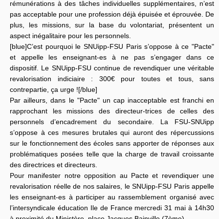
rémunérations à des tâches individuelles supplémentaires, n’est
pas acceptable pour une profession déjà épuisée et éprouvée. De
plus, les missions, sur la base du volontariat, présentent un
aspect inégalitaire pour les personnels.
[blue]C’est pourquoi le SNUipp-FSU Paris s’oppose à ce "Pacte"
et appelle les enseignant-es à ne pas s’engager dans ce
dispositif. Le SNUipp-FSU continue de revendiquer une véritable
revalorisation indiciaire : 300€ pour toutes et tous, sans
contrepartie, ça urge ![/blue]
Par ailleurs, dans le "Pacte" un cap inacceptable est franchi en
rapprochant les missions des directeur-trices de celles des
personnels d’encadrement du secondaire. La FSU-SNUipp
s’oppose à ces mesures brutales qui auront des répercussions
sur le fonctionnement des écoles sans apporter de réponses aux
problématiques posées telle que la charge de travail croissante
des directrices et directeurs.
Pour manifester notre opposition au Pacte et revendiquer une
revalorisation réelle de nos salaires, le SNUipp-FSU Paris appelle
les enseignant-es à participer au rassemblement organisé avec
l’intersyndicale éducation Ile de France mercredi 31 mai à 14h30
à proximité du Ministère, place Jacques Bainville (7ème).