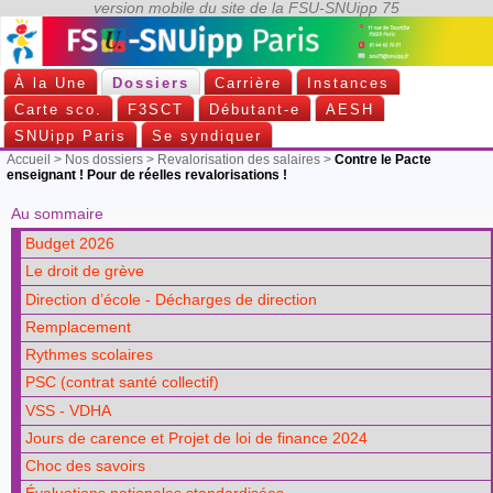
À la Une
Dossiers
Carrière
Instances
Carte sco.
F3SCT
Débutant-e
AESH
SNUipp Paris
Se syndiquer
Accueil
>
Nos dossiers
>
Revalorisation des salaires
>
Contre le Pacte
enseignant ! Pour de réelles revalorisations !
Au sommaire
Budget 2026
Le droit de grève
Direction d’école - Décharges de direction
Remplacement
Rythmes scolaires
PSC (contrat santé collectif)
VSS - VDHA
Jours de carence et Projet de loi de finance 2024
Choc des savoirs