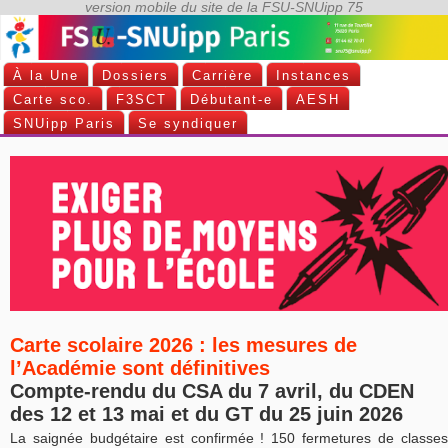
À la Une
Dossiers
Carrière
Instances
Carte sco.
F3SCT
Débutant-e
AESH
SNUipp Paris
Se syndiquer
Carte scolaire 2026 : les mesures de
l’Académie sont définitives
Compte-rendu du CSA du 7 avril, du CDEN
des 12 et 13 mai et du GT du 25 juin 2026
La saignée budgétaire est confirmée ! 150 fermetures de classes