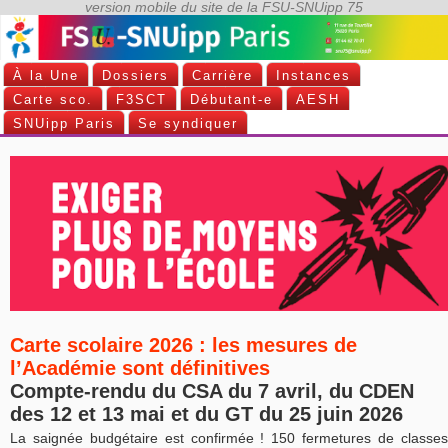
À la Une
Dossiers
Carrière
Instances
Carte sco.
F3SCT
Débutant-e
AESH
SNUipp Paris
Se syndiquer
Carte scolaire 2026 : les mesures de
l’Académie sont définitives
Compte-rendu du CSA du 7 avril, du CDEN
des 12 et 13 mai et du GT du 25 juin 2026
La saignée budgétaire est confirmée ! 150 fermetures de classes