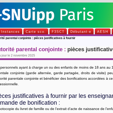
Instances
Carte sco.
F3SCT
Débutant-e
AESH
ité parental conjointe : pièces justificatives à fournir
torité parental conjointe :
pièces justificati
à jour le 2 novembre 2025
 personnels ayant à charge un ou des enfants de moins de 18 ans au 1e
entale conjointe (garde alternée, garde partagée, droits de visite) p
torité parentale conjointe et bénéficier des bonifications accordées à ce t
essionnelle.
èces justificatives à fournir par les enseignan
mande de bonification :
otocopie du livret de famille ou de l’extrait d’acte de naissance de l’e