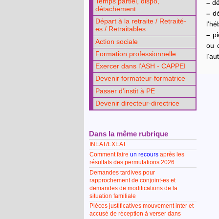
Temps partiel, dispo,
–
dé
détachement...
–
dé
Départ à la retraite / Retraité-
l’h
es / Retraitables
–
piè
Action sociale
ou c
Formation professionnelle
l’au
Exercer dans l’ASH - CAPPEI
Devenir formateur-formatrice
Passer d’instit à PE
Devenir directeur-directrice
Dans la même rubrique
INEAT/EXEAT
Comment faire
un recours
après les
résultats des permutations 2026
Demandes tardives pour
rapprochement de conjoint-es et
demandes de modifications de la
situation familiale
Pièces justificatives mouvement inter et
accusé de réception à verser dans