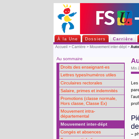
À la Une
Dossiers
Carrière
Accueil
>
Carrière
>
Mouvement inter-dépt
>
Autor
Au sommaire
Au
Droits des enseignant-es
Mis 
Lettres types/numéros utiles
Circulaires rectorales
Les
par
Salaire, primes et indemnités
l’au
Promotions (classe normale,
prof
Hors classe, Classe Ex)
Mouvement intra-
Pi
départemental
Mouvement inter-dépt
de
Congés et absences
–
ph