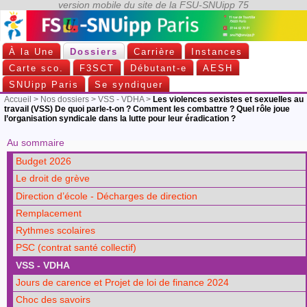
À la Une
Dossiers
Carrière
Instances
Carte sco.
F3SCT
Débutant-e
AESH
SNUipp Paris
Se syndiquer
Accueil
>
Nos dossiers
>
VSS - VDHA
>
Les violences sexistes et sexuelles au
travail (VSS) De quoi parle-t-on ? Comment les combattre ? Quel rôle joue
l’organisation syndicale dans la lutte pour leur éradication ?
Au sommaire
Budget 2026
Le droit de grève
Direction d’école - Décharges de direction
Remplacement
Rythmes scolaires
PSC (contrat santé collectif)
VSS - VDHA
Jours de carence et Projet de loi de finance 2024
Choc des savoirs