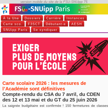
À la Une
Dossiers
Carrière
Instances
Carte sco.
F3SCT
Débutant-e
AESH
SNUipp Paris
Se syndiquer
Carte scolaire 2026 : les mesures de
l’Académie sont définitives
Compte-rendu du CSA du 7 avril, du CDEN
des 12 et 13 mai et du GT du 25 juin 2026
La saignée budgétaire est confirmée ! 150 fermetures de classes