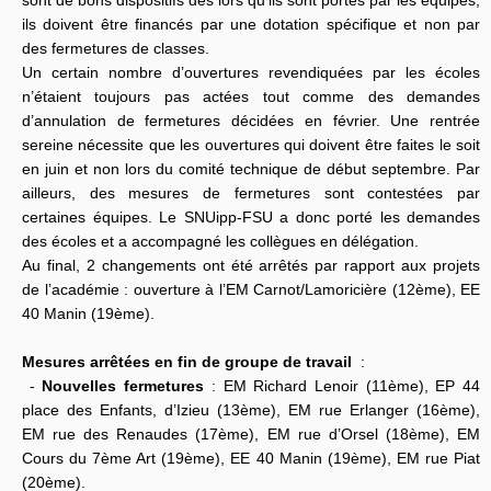
sont de bons dispositifs dès lors qu’ils sont portés par les équipes,
ils doivent être financés par une dotation spécifique et non par
des fermetures de classes.
Un certain nombre d’ouvertures revendiquées par les écoles
n’étaient toujours pas actées tout comme des demandes
d’annulation de fermetures décidées en février. Une rentrée
sereine nécessite que les ouvertures qui doivent être faites le soit
en juin et non lors du comité technique de début septembre. Par
ailleurs, des mesures de fermetures sont contestées par
certaines équipes. Le SNUipp-FSU a donc porté les demandes
des écoles et a accompagné les collègues en délégation.
Au final, 2 changements ont été arrêtés par rapport aux projets
de l’académie : ouverture à l’EM Carnot/Lamoricière (12ème), EE
40 Manin (19ème).
Mesures arrêtées en fin de groupe de travail
:
-
Nouvelles fermetures
: EM Richard Lenoir (11ème), EP 44
place des Enfants, d’Izieu (13ème), EM rue Erlanger (16ème),
EM rue des Renaudes (17ème), EM rue d’Orsel (18ème), EM
Cours du 7ème Art (19ème), EE 40 Manin (19ème), EM rue Piat
(20ème).