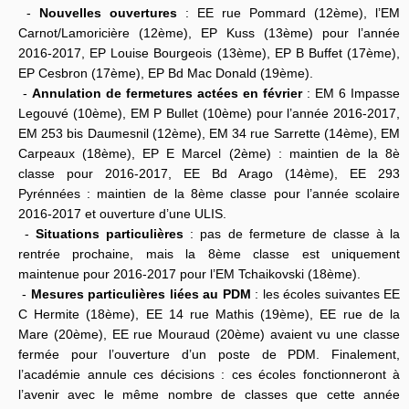
-
Nouvelles ouvertures
: EE rue Pommard (12ème), l’EM
Carnot/Lamoricière (12ème), EP Kuss (13ème) pour l’année
2016-2017, EP Louise Bourgeois (13ème), EP B Buffet (17ème),
EP Cesbron (17ème), EP Bd Mac Donald (19ème).
-
Annulation de fermetures actées en février
: EM 6 Impasse
Legouvé (10ème), EM P Bullet (10ème) pour l’année 2016-2017,
EM 253 bis Daumesnil (12ème), EM 34 rue Sarrette (14ème), EM
Carpeaux (18ème), EP E Marcel (2ème) : maintien de la 8è
classe pour 2016-2017, EE Bd Arago (14ème), EE 293
Pyrénnées : maintien de la 8ème classe pour l’année scolaire
2016-2017 et ouverture d’une ULIS.
-
Situations particulières
: pas de fermeture de classe à la
rentrée prochaine, mais la 8ème classe est uniquement
maintenue pour 2016-2017 pour l’EM Tchaikovski (18ème).
-
Mesures particulières liées au PDM
: les écoles suivantes EE
C Hermite (18ème), EE 14 rue Mathis (19ème), EE rue de la
Mare (20ème), EE rue Mouraud (20ème) avaient vu une classe
fermée pour l’ouverture d’un poste de PDM. Finalement,
l’académie annule ces décisions : ces écoles fonctionneront à
l’avenir avec le même nombre de classes que cette année