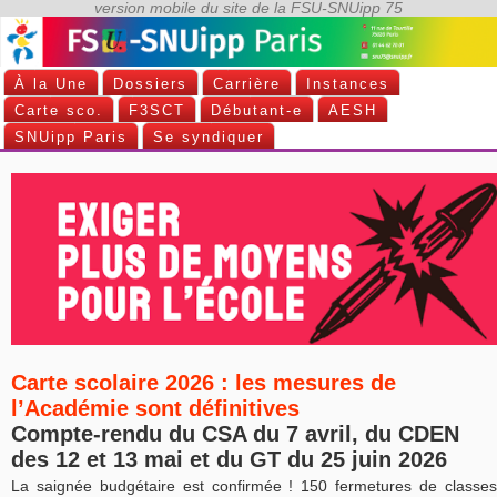
À la Une
Dossiers
Carrière
Instances
Carte sco.
F3SCT
Débutant-e
AESH
SNUipp Paris
Se syndiquer
Carte scolaire 2026 : les mesures de
l’Académie sont définitives
Compte-rendu du CSA du 7 avril, du CDEN
des 12 et 13 mai et du GT du 25 juin 2026
La saignée budgétaire est confirmée ! 150 fermetures de classes