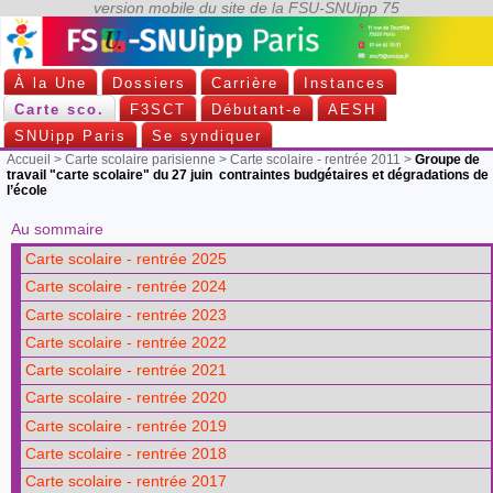
À la Une
Dossiers
Carrière
Instances
Carte sco.
F3SCT
Débutant-e
AESH
SNUipp Paris
Se syndiquer
Accueil
>
Carte scolaire parisienne
>
Carte scolaire - rentrée 2011
>
Groupe de
travail "carte scolaire" du 27 juin contraintes budgétaires et dégradations de
l’école
Au sommaire
Carte scolaire - rentrée 2025
Carte scolaire - rentrée 2024
Carte scolaire - rentrée 2023
Carte scolaire - rentrée 2022
Carte scolaire - rentrée 2021
Carte scolaire - rentrée 2020
Carte scolaire - rentrée 2019
Carte scolaire - rentrée 2018
Carte scolaire - rentrée 2017