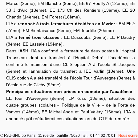
Marcel (2ème), EM Blanche (9ème), EE 67 Reuilly A (12ème), EE
33 J d’Arc (13ème), EE 173 Ch des Rentiers (13ème), EE 20
Chantin (14ème), EM Forest (18ème).
L’IA a r
enoncé à trois fermetures décidées en février
: EM Eblé
(7ème), EM Bienfaisance (8ème), EM Tourtille (20ème).
L’IA a
fermé trois classes
: EE Dussoubs (2ème), EE P Baudry
(8ème), EE Lassale (19ème).
Dans l’
ASH
, l’IA a confirmé la fermeture de deux postes à l’Hopital
Trousseau dont un transfert à l’Hopital Debré. L’académie a
confirmé le maintien d’une CLIS option A à l’école St Jacques
(5ème) et l’annulation du transfert à l’EE Varlin (10ème). Une
CLIS option A a été transféré de l’école Tour d’Auvergne (9ème) à
l’école rue de Clichy (9ème).
Principales situations non prises en compte par l’académie
:
EE Tour d’Auvergne (9ème), EP Kuss (13ème), situation des
quatre groupes scolaires « Politique de la Ville » de la Porte de
Vanves (14ème), EE Michel Ange et Paul Valéry (16ème). L’IA a
annoncé qu’il réétudierait ces situations lors du CTP de rentrée.
© FSU-SNUipp Paris | 11 rue de Tourtille 75020 | tél. : 01 44 62 70 01 |
Nous écrire