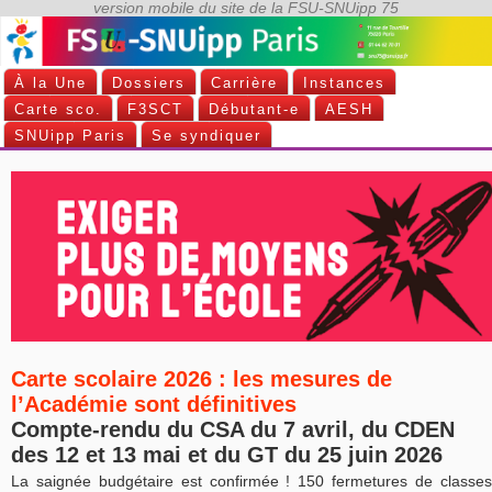
À la Une
Dossiers
Carrière
Instances
Carte sco.
F3SCT
Débutant-e
AESH
SNUipp Paris
Se syndiquer
Carte scolaire 2026 : les mesures de
l’Académie sont définitives
Compte-rendu du CSA du 7 avril, du CDEN
des 12 et 13 mai et du GT du 25 juin 2026
La saignée budgétaire est confirmée ! 150 fermetures de classes