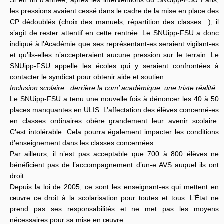
Si en fin d’année, après les interventions du SNUipp-FSU Paris,
les pressions avaient cessé dans le cadre de la mise en place des
CP dédoublés (choix des manuels, répartition des classes…), il
s’agit de rester attentif en cette rentrée. Le SNUipp-FSU a donc
indiqué à l’Académie que ses représentant-es seraient vigilant-es
et qu’ils-elles n’accepteraient aucune pression sur le terrain. Le
SNUipp-FSU appelle les écoles qui y seraient confrontées à
contacter le syndicat pour obtenir aide et soutien.
Inclusion scolaire : derrière la com’ académique, une triste réalité
Le SNUipp-FSU a tenu une nouvelle fois à dénoncer les 40 à 50
places manquantes en ULIS. L’affectation des élèves concerné-es
en classes ordinaires obère grandement leur avenir scolaire.
C’est intolérable. Cela pourra également impacter les conditions
d’enseignement dans les classes concernées.
Par ailleurs, il n’est pas acceptable que 700 à 800 élèves ne
bénéficient pas de l’accompagnement d’un-e AVS auquel ils ont
droit.
Depuis la loi de 2005, ce sont les enseignant-es qui mettent en
œuvre ce droit à la scolarisation pour toutes et tous. L’État ne
prend pas ses responsabilités et ne met pas les moyens
nécessaires pour sa mise en œuvre.