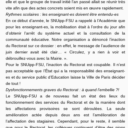
elle et que le groupe de travail initié l’an passé allait se réunir très
vite afin que des actes concrets soient mis en œuvre rapidement.
Rythmes scolaires : les enseignant-es doivent être entendu-es
En ce début d’année, le SNUipp-FSU a rappelé à l’Académie que
pour les enseignant-es, la mobilisation était à l’ordre du jour afin
d’obtenir l’arrêt du système actuel et la consultation de la
communauté éducative. Notre organisation a dénoncé l’inaction
du Rectorat sur ce dossier : en effet, le message de l’audience de
juin dernier avait été clair… « Circulez, y a rien à voir et
débrouillez-vous avec la Mairie. ».
Pour le SNUipp-FSU, l’inaction du Rectorat est coupable. Il n’est
pas acceptable que l’État qui a la responsabilité des enseignant-
es et du service public d’Education laisse la Ville de Paris décider
de tout !
Dysfonctionnements graves du Rectorat : à quand l’embellie ?!
Le SNUipp-FSU a de nouveau fait un état des lieux du
fonctionnement des services du Rectorat et de la manière dont
les affectations provisoires se sont déroulées. La seule
amélioration actée depuis deux ans est l’amélioration de
l’affectation des stagiaires. Cependant, pour le reste, il semble
que pour le Rectorat, les collègues continuent d’être des pions