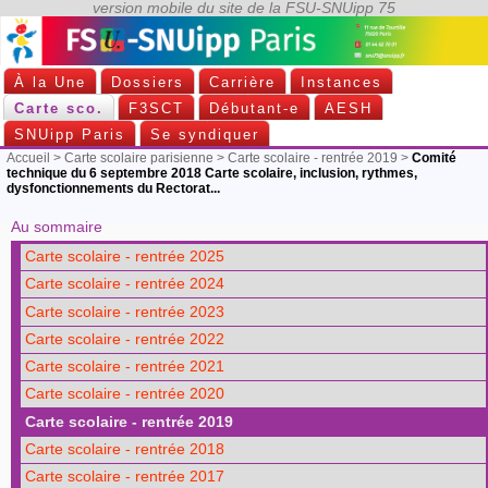
À la Une
Dossiers
Carrière
Instances
Carte sco.
F3SCT
Débutant-e
AESH
SNUipp Paris
Se syndiquer
Accueil
>
Carte scolaire parisienne
>
Carte scolaire - rentrée 2019
>
Comité
technique du 6 septembre 2018 Carte scolaire, inclusion, rythmes,
dysfonctionnements du Rectorat...
Au sommaire
Carte scolaire - rentrée 2025
Carte scolaire - rentrée 2024
Carte scolaire - rentrée 2023
Carte scolaire - rentrée 2022
Carte scolaire - rentrée 2021
Carte scolaire - rentrée 2020
Carte scolaire - rentrée 2019
Carte scolaire - rentrée 2018
Carte scolaire - rentrée 2017