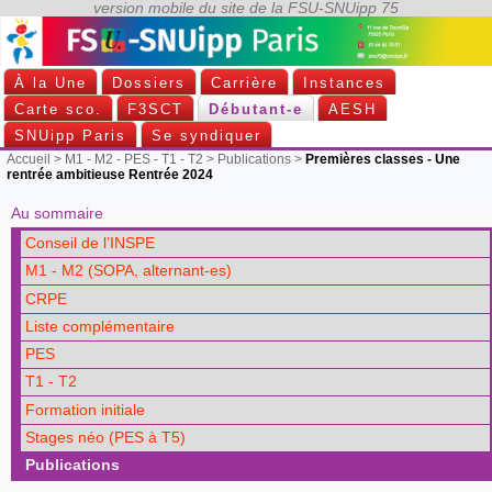
À la Une
Dossiers
Carrière
Instances
Carte sco.
F3SCT
Débutant-e
AESH
SNUipp Paris
Se syndiquer
Accueil
>
M1 - M2 - PES - T1 - T2
>
Publications
>
Premières classes - Une
rentrée ambitieuse Rentrée 2024
Au sommaire
Conseil de l’INSPE
M1 - M2 (SOPA, alternant-es)
CRPE
Liste complémentaire
PES
T1 - T2
Formation initiale
Stages néo (PES à T5)
Publications