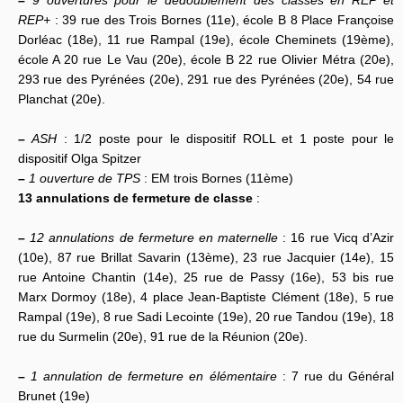
–
9 ouvertures pour le dédoublement des classes en REP et
REP+
: 39 rue des Trois Bornes (11e), école B 8 Place Françoise
Dorléac (18e), 11 rue Rampal (19e), école Cheminets (19ème),
école A 20 rue Le Vau (20e), école B 22 rue Olivier Métra (20e),
293 rue des Pyrénées (20e), 291 rue des Pyrénées (20e), 54 rue
Planchat (20e).
–
ASH
: 1/2 poste pour le dispositif ROLL et 1 poste pour le
dispositif Olga Spitzer
–
1 ouverture de TPS
: EM trois Bornes (11ème)
13 annulations de fermeture de classe
:
–
12 annulations de fermeture en maternelle
: 16 rue Vicq d’Azir
(10e), 87 rue Brillat Savarin (13ème), 23 rue Jacquier (14e), 15
rue Antoine Chantin (14e), 25 rue de Passy (16e), 53 bis rue
Marx Dormoy (18e), 4 place Jean-Baptiste Clément (18e), 5 rue
Rampal (19e), 8 rue Sadi Lecointe (19e), 20 rue Tandou (19e), 18
rue du Surmelin (20e), 91 rue de la Réunion (20e).
–
1 annulation de fermeture en élémentaire
: 7 rue du Général
Brunet (19e)