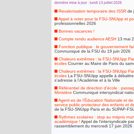
dernière mise à jour : lundi 13 juillet 2026
Revalorisation temporaire des ISSR
de 
Appel à voter pour la FSU-SNUipp et po
professionnelles 2026
Bonnes vacances !
Compte rendu audience AESH
13 mai 
Fonction publique : le gouvernement fa
Communiqué de la FSU du 19 juin 2026
Chaleurs extrêmes : la FSU-SNUipp Par
écoles
Courrier au Maire de Paris du same
Chaleurs extrêmes : la FSU-SNUipp Par
écoles
La FSU-SNUipp appelle à débattre du
s’adresse à l’Académie et à la Ville
Référentiel de direction d’école : passa
Ministère
Communiqué intersyndical nation
Agent-es de l’Éducation Nationale et de 
service public protecteur des enfants et 
de la FSU-SNUipp Paris et du SUPAP-FSU 
Rythmes scolaires : stop au mépris munic
académique !
Appel de l’intersyndicale pa
rassemblement du mercredi 17 juin 2026