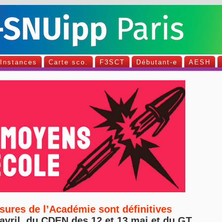
Instances
Carte sco.
F3SCT
Débutant-e
AESH
esures de l’Académie sont définitives
vril, du CDEN des 12 et 13 mai et du GT