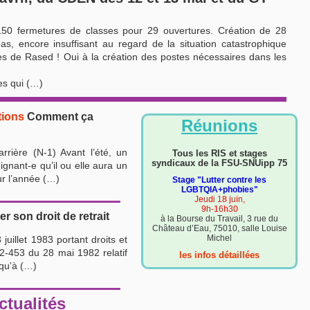
150 fermetures de classes pour 29 ouvertures. Création de 28
s, encore insuffisant au regard de la situation catastrophique
es de Rased ! Oui à la création des postes nécessaires dans les
les qui (…)
tions
Comment ça
Réunions
rière (N-1) Avant l’été, un
Tous les RIS et stages
syndicaux de la FSU-SNUipp 75
ignant-e qu’il ou elle aura un
ur l’année (…)
Stage "Lutter contre les
LGBTQIA+phobies"
Jeudi 18 juin,
9h-16h30
 son droit de retrait
à la Bourse du Travail, 3 rue du
Château d’Eau, 75010, salle Louise
Michel
juillet 1983 portant droits et
82-453 du 28 mai 1982 relatif
les infos détaillées
 qu’à (…)
ctualités