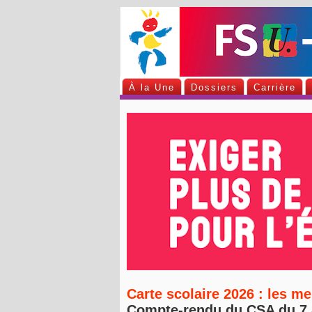
À la Une
Dossiers
Carrière
Carte scolaire 2026 : les m
Compte-rendu du CSA du 7 a