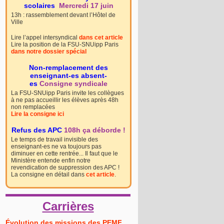
scolaires
Mercredi 17 juin
13h : rassemblement devant l’Hôtel de
Ville
Lire l’appel intersyndical
dans cet article
Lire la position de la FSU-SNUipp Paris
dans notre dossier spécial
Non-remplacement des
enseignant-es absent-
es
Consigne syndicale
La FSU-SNUipp Paris invite les collègues
à ne pas accueillir les élèves après 48h
non remplacées
Lire la consigne ici
Refus des APC
108h ça déborde !
Le temps de travail invisible des
enseignant-es ne va toujours pas
diminuer en cette rentrée... Il faut que le
Ministère entende enfin notre
revendication de suppression des APC !
La consigne en détail dans
cet article
.
Carrières
Évolution des missions des PEMF