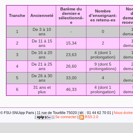
Barème du
No
Nombre
dernier-e
d
Tranche
Ancienneté
d’enseignant-
sélectionné-
dema
es retenu-es
e
recev
De 3 à 10
1
1
-
0
ans
dema
De 11 à 15
1
2
15,34
2
ans
dema
De 16 à 20
4 (dont 1
1
3
23,63
ans
prolongation)
dema
De 21 à 25
9 (dont 5
2
4
26,60
ans
prolongations)
dema
De 26 à 30
5
33,00
4
ans
dema
31 ans et
4 (dont 1
6
46,33
plus
prolongation)
dema
© FSU-SNUipp Paris | 11 rue de Tourtille 75020 | tél. : 01 44 62 70 01 |
Nous écrire
|
| |
Se connecter
|
RSS 2.0