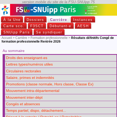
À la Une
Dossiers
Carrière
Instances
Carte sco.
F3SCT
Débutant-e
AESH
SNUipp Paris
Se syndiquer
Accueil
>
Carrière
>
Formation professionnelle
>
Résultats définitifs Congé de
formation professionnelle Rentrée 2026
Au sommaire
Droits des enseignant-es
Lettres types/numéros utiles
Circulaires rectorales
Salaire, primes et indemnités
Promotions (classe normale, Hors classe, Classe Ex)
Mouvement intra-départemental
Mouvement inter-dépt
Congés et absences
Temps partiel, dispo, détachement...