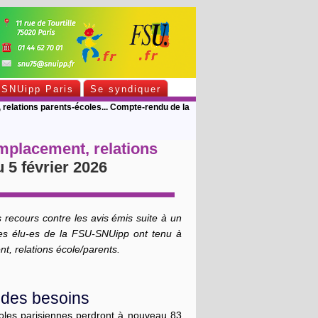
SNUipp Paris
Se syndiquer
relations parents-écoles... Compte-rendu de la
mplacement, relations
5 février 2026
 recours contre les avis émis suite à un
 les élu-es de la FSU-SNUipp ont tenu à
nt, relations école/parents.
 des besoins
coles parisiennes perdront à nouveau 83