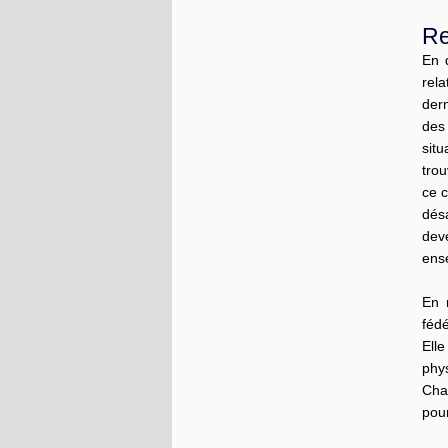
Re
En 
rela
dern
des
situ
trou
ce c
dés
dev
ens
En 
féd
Ell
phys
Chaq
pour