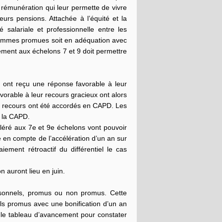
 rémunération qui leur permette de vivre
rs pensions. Attachée à l’équité et la
́ salariale et professionnelle entre les
femmes promues soit en adéquation avec
ent aux échelons 7 et 9 doit permettre
2 ont reçu une réponse favorable à leur
orable à leur recours gracieux ont alors
 2 recours ont été accordés en CAPD. Les
e la CAPD.
éléré aux 7e et 9e échelons vont pouvoir
se en compte de l’accélération d’un an sur
iement rétroactif du différentiel le cas
n auront lieu en juin.
rsonnels, promus ou non promus. Cette
ls promus avec une bonification d’un an
r le tableau d’avancement pour constater