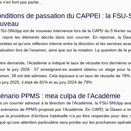
ls n’en font pas partie…
nditions de passation du CAPPEI : la FSU-S
uveau
FSU-SNUipp est de nouveau intervenue lors de la CAPD du 5 février su
a repris les éléments décrits dans son courrier. En réponse, la Das
ntées et qu’une réflexion interne entre la direction et les services acad
aluation lors de l’examen, ainsi que sur la notation. La question de la
tre demande, l’Académie a indiqué le taux de réussite lors dernières s
ur le jury 2026 : 57 enseignant-es avaient obtenu un stage pour l
amen, 39 ont été admises. Cela équivaut à un taux de réussite de 78%.
 jury 2025, il était de 81% et au jury 2024 de 79%.
énario PPMS : mea culpa de l’Académie
s un courrier adressé à la direction de l’Académie, la FSU-SNUipp ava
 scénarios de PPMS proposé par l’Académie. En CAPD, la Dasen a ind
ue la procédure d’écriture habituelle n’a pu être respectée pour des 
qué qu’une attention particulière sera portée sur les prochaines opérati