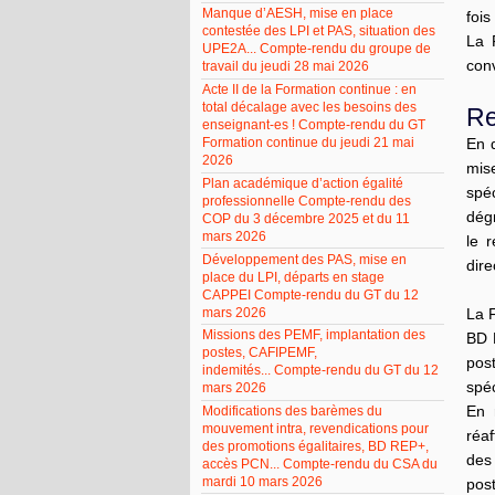
Manque d’AESH, mise en place
fois
contestée des LPI et PAS, situation des
La 
UPE2A... Compte-rendu du groupe de
conv
travail du jeudi 28 mai 2026
Acte II de la Formation continue : en
total décalage avec les besoins des
Re
enseignant-es ! Compte-rendu du GT
Formation continue du jeudi 21 mai
En 
2026
mis
Plan académique d’action égalité
spé
professionnelle Compte-rendu des
dég
COP du 3 décembre 2025 et du 11
mars 2026
le 
Développement des PAS, mise en
dire
place du LPI, départs en stage
CAPPEI Compte-rendu du GT du 12
mars 2026
La 
Missions des PEMF, implantation des
BD 
postes, CAFIPEMF,
pos
indemités... Compte-rendu du GT du 12
spéc
mars 2026
En 
Modifications des barèmes du
mouvement intra, revendications pour
réaf
des promotions égalitaires, BD REP+,
des
accès PCN... Compte-rendu du CSA du
mardi 10 mars 2026
pos