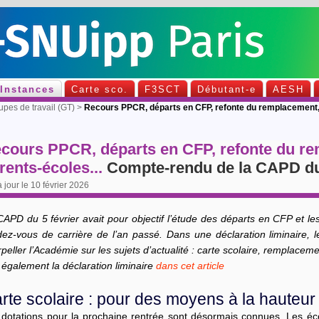
Instances
Carte sco.
F3SCT
Débutant-e
AESH
es de travail (GT)
>
Recours PPCR, départs en CFP, refonte du remplacement, 
cours PPCR, départs en CFP, refonte du re
rents-écoles...
Compte-rendu de la CAPD du 
à jour le 10 février 2026
APD du 5 février avait pour objectif l’étude des départs en CFP et les
dez-vous de carrière de l’an passé. Dans une déclaration liminaire,
rpeller l’Académie sur les sujets d’actualité : carte scolaire, remplaceme
 également la déclaration liminaire
dans cet article
rte scolaire : pour des moyens à la hauteur
 dotations pour la prochaine rentrée sont désormais connues. Les é