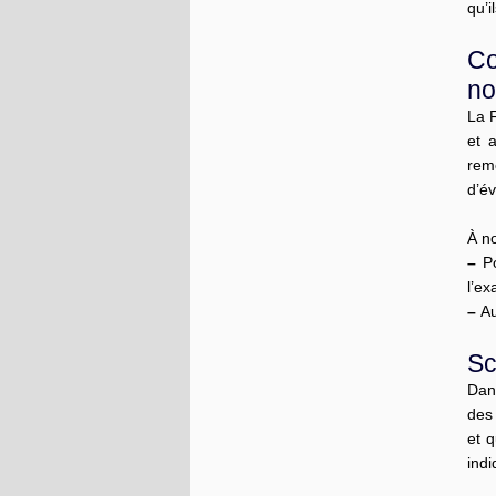
qu’i
Co
no
La 
et 
remo
d’év
À no
–
Po
l’ex
–
Au
Sc
Dan
des
et q
indi