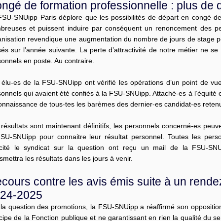
ngé de formation professionnelle : plus de 
SU-SNUipp Paris déplore que les possibilités de départ en congé de
breuses et puissent induire par conséquent un renoncement des pe
anisation revendique une augmentation du nombre de jours de stage po
isés sur l’année suivante. La perte d’attractivité de notre métier ne 
onnels en poste. Au contraire.
 élu-es de la FSU-SNUipp ont vérifié les opérations d’un point de vue
onnels qui avaient été confiés à la FSU-SNUipp. Attaché-es à l’équité e
connaissance de tous-tes les barèmes des dernier-es candidat-es reten
résultats sont maintenant définitifs, les personnels concerné-es peuv
FSU-SNUipp pour connaitre leur résultat personnel. Toutes les pers
licité le syndicat sur la question ont reçu un mail de la FSU-SNUi
smettra les résultats dans les jours à venir.
cours contre les avis émis suite à un rende
24-2025
la question des promotions, la FSU-SNUipp a réaffirmé son opposition 
cipe de la Fonction publique et ne garantissant en rien la qualité du 