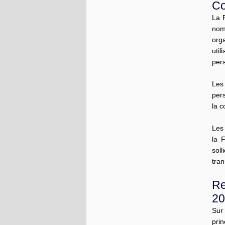
Co
La F
nom
org
util
pers
Les
pers
la 
Les 
la 
sol
tran
Re
20
Sur 
prin