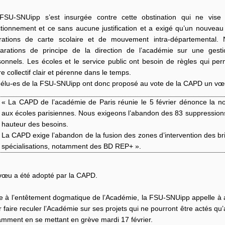
FSU-SNUipp s’est insurgée contre cette obstination qui ne vise 
ctionnement et ce sans aucune justification et a exigé qu’un nouveau 
́rations de carte scolaire et de mouvement intra-départemental
clarations de principe de la direction de l’académie sur une gestio
onnels. Les écoles et le service public ont besoin de règles qui per
e collectif clair et pérenne dans le temps.
 élu-es de la FSU-SNUipp ont donc proposé au vote de la CAPD un vœu
« La CAPD de l’académie de Paris réunie le 5 février dénonce la n
aux écoles parisiennes. Nous exigeons l’abandon des 83 suppressions 
hauteur des besoins.
La CAPD exige l’abandon de la fusion des zones d’intervention des br
spécialisations, notamment des BD REP+ ».
vœu a été adopté par la CAPD.
e à l’entêtement dogmatique de l’Académie, la FSU-SNUipp appelle à a
 faire reculer l’Académie sur ses projets qui ne pourront être actés qu
amment en se mettant en grève mardi 17 février.