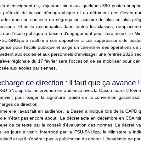
tes d’enseignant-es, s’ajoutant ainsi aux quelques 390 postes supprim
 prétexte de baisse démographique et au détriment des élèves qui 
rader dans un contexte de ségrégation scolaire de plus en plus prég
fessions. Effectifs raisonnables dans toutes les classes, remplacemen
s que l’école publique a besoin d’engagement pour faire mieux, le Minist
FSU-SNUipp a réaffirmé son opposition à ces suppressions de postes
gence pour l’école publique et exige un calendrier des opérations de
ettent aux écoles et aux personnels d’envisager une rentrée 2026 sécu
grève régionale du 17 février sera l’occasion de se mobiliser pour dé
osée aux écoles parisiennes.
charge de direction : il faut que ça avance !
SU-SNUipp était intervenue en audience avec la Dasen mardi 3 février, 
 janvier, pour exiger la signature rapide de la convention garantiss
arges de direction.
e elle l’avait fait en audience, la Dasen a indiqué lors de la CAPD que
ole n’était pas encore abouti. Le décret acté en décembre en CSA minis
rejet de ce texte par le conseil d’évaluation des normes. Le décret v
s les jours à venir. Interrogé par la FSU-SNUipp, le Ministère a indi
ultatif et qu’il n’obérait pas la publication du décret. L’Académie ne pour