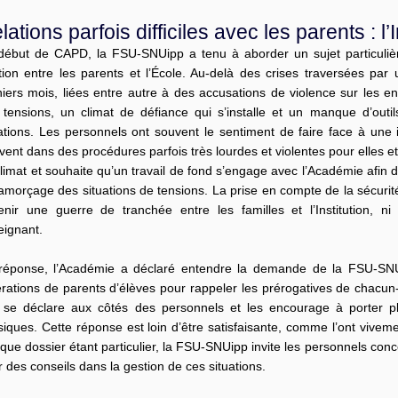
lations parfois difficiles avec les parents : l’I
début de CAPD, la FSU-SNUipp a tenu à aborder un sujet particulièr
tion entre les parents et l’École. Au-delà des crises traversées par
iers mois, liées entre autre à des accusations de violence sur les 
 tensions, un climat de défiance qui s’installe et un manque d’outi
ations. Les personnels ont souvent le sentiment de faire face à une i
vent dans des procédures parfois très lourdes et violentes pour elles 
limat et souhaite qu’un travail de fond s’engage avec l’Académie afin de
amorçage des situations de tensions. La prise en compte de la sécurite
enir une guerre de tranchée entre les familles et l’Institution, ni 
eignant.
réponse, l’Académie a déclaré entendre la demande de la FSU-SNUi
érations de parents d’élèves pour rappeler les prérogatives de chacu
e se déclare aux côtés des personnels et les encourage à porter p
iques. Cette réponse est loin d’être satisfaisante, comme l’ont viveme
ue dossier étant particulier, la FSU-SNUipp invite les personnels conc
 des conseils dans la gestion de ces situations.