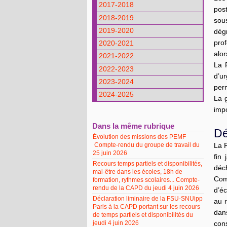
2017-2018
pos
2018-2019
sous
2019-2020
dég
pro
2020-2021
alor
2021-2022
La 
2022-2023
d’ur
2023-2024
perm
2024-2025
La 
imp
Dans la même rubrique
Dé
Évolution des missions des PEMF
Compte-rendu du groupe de travail du
La F
25 juin 2026
fin
Recours temps partiels et disponibilités,
déch
mal-être dans les écoles, 18h de
Comm
formation, rythmes scolaires... Compte-
rendu de la CAPD du jeudi 4 juin 2026
d’éc
Déclaration liminaire de la FSU-SNUipp
au 
Paris à la CAPD portant sur les recours
dan
de temps partiels et disponibilités du
jeudi 4 juin 2026
cons