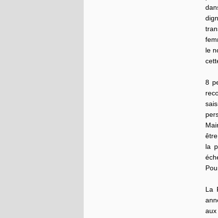
dans
dign
tra
fem
le 
cett
8 p
reco
sais
pers
Main
être
la 
éch
Pour
La 
ann
aux 