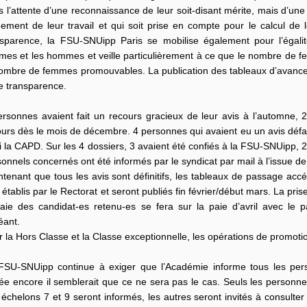
 l’attente d’une reconnaissance de leur soit-disant mérite, mais d’une
ement de leur travail et qui soit prise en compte pour le calcul de leu
nsparence, la FSU-SNUipp Paris se mobilise également pour l’égalite
mes et les hommes et veille particulièrement à ce que le nombre de 
nombre de femmes promouvables. La publication des tableaux d’avancem
e transparence.
ersonnes avaient fait un recours gracieux de leur avis à l’automne, 
urs dès le mois de décembre. 4 personnes qui avaient eu un avis défav
i la CAPD. Sur les 4 dossiers, 3 avaient été confiés à la FSU-SNUipp,
onnels concernés ont été informés par le syndicat par mail à l’issue d
tenant que tous les avis sont définitifs, les tableaux de passage acc
 établis par le Rectorat et seront publiés fin février/début mars. La pri
paie des candidat-es retenu-es se fera sur la paie d’avril avec le pa
éant.
 la Hors Classe et la Classe exceptionnelle, les opérations de promotio
FSU-SNUipp continue à exiger que l’Académie informe tous les pe
ée encore il semblerait que ce ne sera pas le cas. Seuls les personne
échelons 7 et 9 seront informés, les autres seront invités à consulte