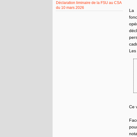
Déclaration liminaire de la FSU au CSA
du 10 mars 2026
La 
fon
ope
dé
pers
cadr
Les
Ce 
Fac
pour
not