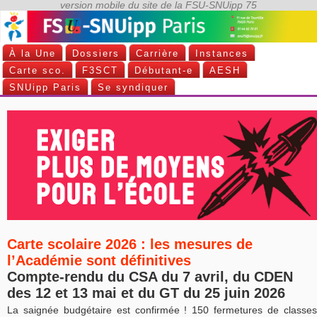
À la Une
Dossiers
Carrière
Instances
Carte sco.
F3SCT
Débutant-e
AESH
SNUipp Paris
Se syndiquer
Carte scolaire 2026 : les mesures de
l’Académie sont définitives
Compte-rendu du CSA du 7 avril, du CDEN
des 12 et 13 mai et du GT du 25 juin 2026
La saignée budgétaire est confirmée ! 150 fermetures de classes