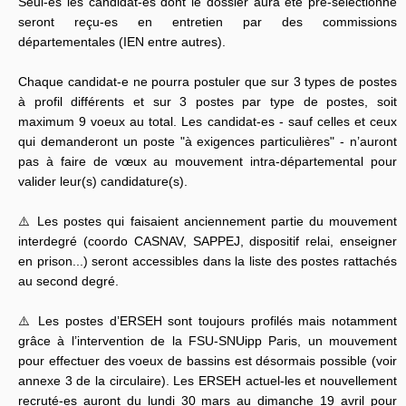
Seul-es les candidat-es dont le dossier aura été pré-sélectionné
seront reçu-es en entretien par des commissions
départementales (IEN entre autres).
Chaque candidat-e ne pourra postuler que sur 3 types de postes
à profil différents et sur 3 postes par type de postes, soit
maximum 9 voeux au total. Les candidat-es - sauf celles et ceux
qui demanderont un poste "à exigences particulières" - n’auront
pas à faire de vœux au mouvement intra-départemental pour
valider leur(s) candidature(s).
⚠️ Les postes qui faisaient anciennement partie du mouvement
interdegré (coordo CASNAV, SAPPEJ, dispositif relai, enseigner
en prison...) seront accessibles dans la liste des postes rattachés
au second degré.
⚠️ Les postes d’ERSEH sont toujours profilés mais notamment
grâce à l’intervention de la FSU-SNUipp Paris, un mouvement
pour effectuer des voeux de bassins est désormais possible (voir
annexe 3 de la circulaire). Les ERSEH actuel-les et nouvellement
recruté-es auront du lundi 30 mars au dimanche 19 avril pour