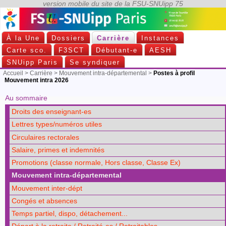
À la Une
Dossiers
Carrière
Instances
Carte sco.
F3SCT
Débutant-e
AESH
SNUipp Paris
Se syndiquer
Accueil
>
Carrière
>
Mouvement intra-départemental
>
Postes à profil
Mouvement intra 2026
Au sommaire
Droits des enseignant-es
Lettres types/numéros utiles
Circulaires rectorales
Salaire, primes et indemnités
Promotions (classe normale, Hors classe, Classe Ex)
Mouvement intra-départemental
Mouvement inter-dépt
Congés et absences
Temps partiel, dispo, détachement...