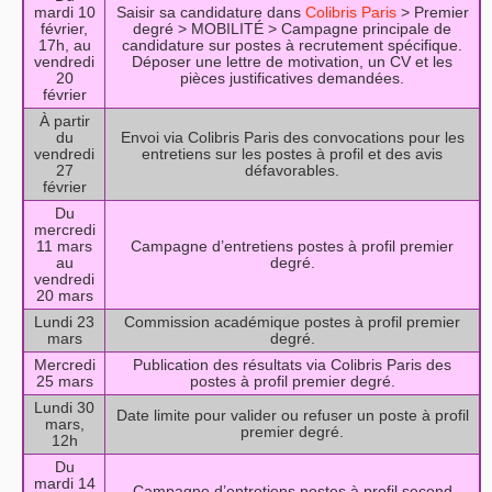
mardi 10
Saisir sa candidature dans
Colibris Paris
> Premier
février,
degré > MOBILITÉ > Campagne principale de
17h, au
candidature sur postes à recrutement spécifique.
vendredi
Déposer une lettre de motivation, un CV et les
20
pièces justificatives demandées.
février
À partir
du
Envoi via Colibris Paris des convocations pour les
vendredi
entretiens sur les postes à profil et des avis
27
défavorables.
février
Du
mercredi
11 mars
Campagne d’entretiens postes à profil premier
au
degré.
vendredi
20 mars
Lundi 23
Commission académique postes à profil premier
mars
degré.
Mercredi
Publication des résultats via Colibris Paris des
25 mars
postes à profil premier degré.
Lundi 30
Date limite pour valider ou refuser un poste à profil
mars,
premier degré.
12h
Du
mardi 14
Campagne d’entretiens postes à profil second