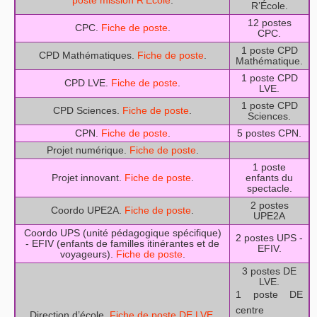
poste mission R’École
.
R’École.
12 postes
CPC.
Fiche de poste
.
CPC.
1 poste CPD
CPD Mathématiques.
Fiche de poste
.
Mathématique.
1 poste CPD
CPD LVE.
Fiche de poste
.
LVE.
1 poste CPD
CPD Sciences.
Fiche de poste
.
Sciences.
CPN.
Fiche de poste
.
5 postes CPN.
Projet numérique.
Fiche de poste
.
1 poste
Projet innovant.
Fiche de poste
.
enfants du
spectacle.
2 postes
Coordo UPE2A.
Fiche de poste
.
UPE2A
Coordo UPS (unité pédagogique spécifique)
2 postes UPS -
- EFIV (enfants de familles itinérantes et de
EFIV.
voyageurs).
Fiche de poste
.
3 postes DE
LVE.
1 poste DE
centre
Direction d’école.
Fiche de poste DE LVE
.