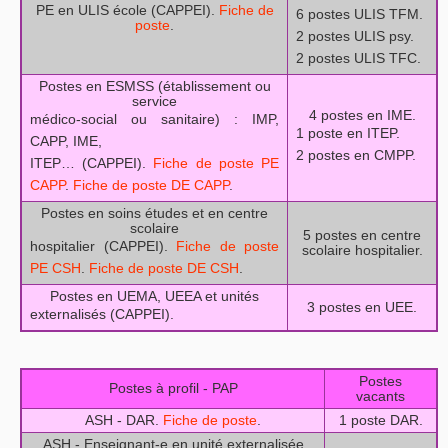
PE en ULIS école (CAPPEI).
Fiche de
6 postes ULIS TFM.
poste
.
2 postes ULIS psy.
2 postes ULIS TFC.
Postes en ESMSS (établissement ou
service
4 postes en IME.
médico-social ou sanitaire) : IMP,
1 poste en ITEP.
CAPP, IME,
2 postes en CMPP.
ITEP… (CAPPEI).
Fiche de poste PE
CAPP
.
Fiche de poste DE CAPP
.
Postes en soins études et en centre
scolaire
5 postes en centre
hospitalier (CAPPEI).
Fiche de poste
scolaire hospitalier.
PE CSH
.
Fiche de poste DE CSH
.
Postes en UEMA, UEEA et unités
3 postes en UEE.
externalisés (CAPPEI).
Postes
Postes à profil - PAP
vacants
ASH - DAR.
Fiche de poste
.
1 poste DAR.
ASH - Enseignant-e en unité externalisée