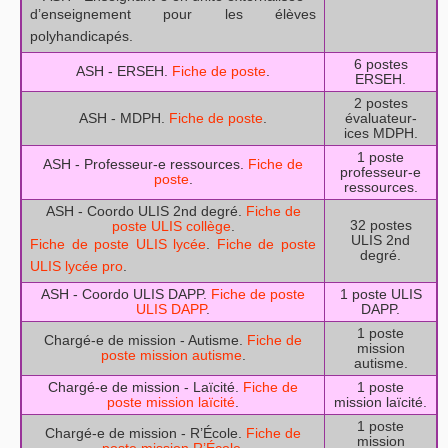
d’enseignement pour les élèves
polyhandicapés.
6 postes
ASH - ERSEH.
Fiche de poste
.
ERSEH.
2 postes
ASH - MDPH.
Fiche de poste
.
évaluateur-
ices MDPH.
1 poste
ASH - Professeur-e ressources.
Fiche de
professeur-e
poste
.
ressources.
ASH - Coordo ULIS 2nd degré.
Fiche de
32 postes
poste ULIS collège
.
ULIS 2nd
Fiche de poste ULIS lycée
.
Fiche de poste
degré.
ULIS lycée pro
.
ASH - Coordo ULIS DAPP.
Fiche de poste
1 poste ULIS
ULIS DAPP
.
DAPP.
1 poste
Chargé-e de mission - Autisme.
Fiche de
mission
poste mission autisme
.
autisme.
Chargé-e de mission - Laïcité.
Fiche de
1 poste
poste mission laïcité
.
mission laïcité.
1 poste
Chargé-e de mission - R’École.
Fiche de
mission