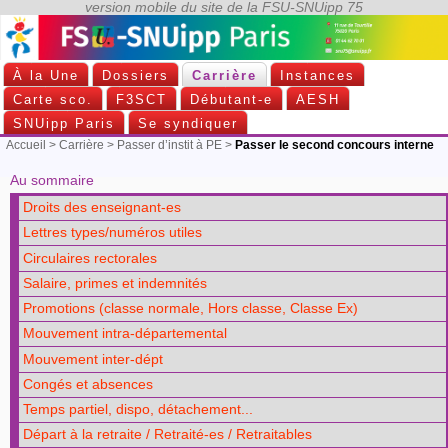
À la Une
Dossiers
Carrière
Instances
Carte sco.
F3SCT
Débutant-e
AESH
SNUipp Paris
Se syndiquer
Accueil
>
Carrière
>
Passer d’instit à PE
>
Passer le second concours interne
Au sommaire
Droits des enseignant-es
Lettres types/numéros utiles
Circulaires rectorales
Salaire, primes et indemnités
Promotions (classe normale, Hors classe, Classe Ex)
Mouvement intra-départemental
Mouvement inter-dépt
Congés et absences
Temps partiel, dispo, détachement...
Départ à la retraite / Retraité-es / Retraitables