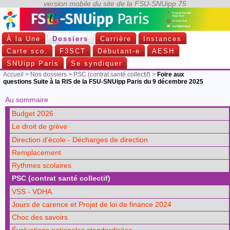
À la Une
Dossiers
Carrière
Instances
Carte sco.
F3SCT
Débutant-e
AESH
SNUipp Paris
Se syndiquer
Accueil
>
Nos dossiers
>
PSC (contrat santé collectif)
>
Foire aux
questions Suite à la RIS de la FSU-SNUipp Paris du 9 décembre 2025
Au sommaire
Budget 2026
Le droit de grève
Direction d’école - Décharges de direction
Remplacement
Rythmes scolaires
PSC (contrat santé collectif)
VSS - VDHA
Jours de carence et Projet de loi de finance 2024
Choc des savoirs