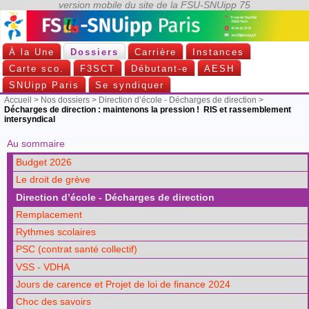
À la Une
Dossiers
Carrière
Instances
Carte sco.
F3SCT
Débutant-e
AESH
SNUipp Paris
Se syndiquer
Accueil
>
Nos dossiers
>
Direction d’école - Décharges de direction
>
Décharges de direction : maintenons la pression ! RIS et rassemblement
intersyndical
Au sommaire
Budget 2026
Le droit de grève
Direction d’école - Décharges de direction
Remplacement
Rythmes scolaires
PSC (contrat santé collectif)
VSS - VDHA
Jours de carence et Projet de loi de finance 2024
Choc des savoirs