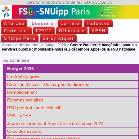
À la Une
Dossiers
Carrière
Instances
Carte sco.
F3SCT
Débutant-e
AESH
SNUipp Paris
Se syndiquer
Accueil
>
Nos dossiers
>
Budget 2026
>
Contre l’austérité budgétaire, pour les
services publics : mobilisons-nous le 2 décembre Appel de la FSU nationale
Au sommaire
Budget 2026
Le droit de grève
Direction d’école - Décharges de direction
Remplacement
Rythmes scolaires
PSC (contrat santé collectif)
VSS - VDHA
Jours de carence et Projet de loi de finance 2024
Choc des savoirs