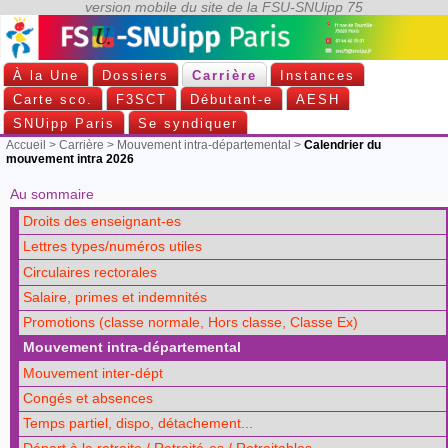
À la Une
Dossiers
Carrière
Instances
Carte sco.
F3SCT
Débutant-e
AESH
SNUipp Paris
Se syndiquer
Accueil
>
Carrière
>
Mouvement intra-départemental
>
Calendrier du
mouvement intra 2026
Au sommaire
Droits des enseignant-es
Lettres types/numéros utiles
Circulaires rectorales
Salaire, primes et indemnités
Promotions (classe normale, Hors classe, Classe Ex)
Mouvement intra-départemental
Mouvement inter-dépt
Congés et absences
Temps partiel, dispo, détachement...