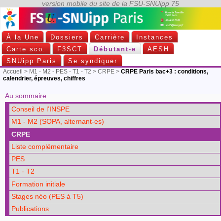
À la Une
Dossiers
Carrière
Instances
Carte sco.
F3SCT
Débutant-e
AESH
SNUipp Paris
Se syndiquer
Accueil
>
M1 - M2 - PES - T1 - T2
>
CRPE
>
CRPE Paris bac+3 : conditions,
calendrier, épreuves, chiffres
Au sommaire
Conseil de l’INSPE
M1 - M2 (SOPA, alternant-es)
CRPE
Liste complémentaire
PES
T1 - T2
Formation initiale
Stages néo (PES à T5)
Publications