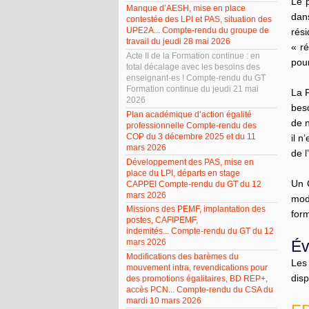
Le 
Manque d’AESH, mise en place
dan
contestée des LPI et PAS, situation des
UPE2A... Compte-rendu du groupe de
rés
travail du jeudi 28 mai 2026
« ré
Acte II de la Formation continue : en
pou
total décalage avec les besoins des
enseignant-es ! Compte-rendu du GT
Formation continue du jeudi 21 mai
La 
2026
beso
Plan académique d’action égalité
de 
professionnelle Compte-rendu des
COP du 3 décembre 2025 et du 11
il n
mars 2026
de l
Développement des PAS, mise en
place du LPI, départs en stage
Un 
CAPPEI Compte-rendu du GT du 12
mars 2026
mod
Missions des PEMF, implantation des
form
postes, CAFIPEMF,
indemités... Compte-rendu du GT du 12
Év
mars 2026
Modifications des barèmes du
Les
mouvement intra, revendications pour
disp
des promotions égalitaires, BD REP+,
accès PCN... Compte-rendu du CSA du
mardi 10 mars 2026