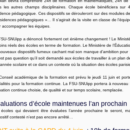
plan devra comprendre 24h de formation en mathématiques, 24h de f
s les autres champs disciplinaires. Chaque école bénéficiera sur 4 
idence pédagogique. Ces dispositifs se dérouleront sur des modules de
sidences pédagogiques »… Il s‘agirait de la visite en classe de l’équi
r accompagner les équipes.
FSU-SNUipp a dénoncé fortement cet énième changement ! Le Ministère
ins réels des écoles en terme de formation. Le Ministère de l’Éducati
nouveaux dispositifs fumeux cachant mal son manque d’ambition pour le
’est pas question qu’il soit demandé aux écoles de travailler à un plan d
’année scolaire et ce dans un contexte où la situation des écoles parisie
Conseil académique de la formation est prévu le jeudi 11 juin et po
alités pour la formation continue. La FSU-SNUipp portera à nouveau 
ation continue choisie, de qualité et sur temps scolaire, remplacée.
aluations d’école maintenues l’an prochain
 écoles qui devaient être évaluées l’année prochaine le seront, m
ositif contesté n’est pas encore arrêté…