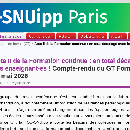
Instances
Carte sco.
F3SCT
Débutant-e
AESH
es de travail (GT)
>
Acte II de la Formation continue : en total décalage avec
te II de la Formation continue : en total dé
s enseignant-es !
Compte-rendu du GT Forma
 mai 2026
 jour le 5 juin 2026
groupe de travail académique s’est tenu jeudi 21 mai sur la futur
onscription, avec notamment l’introduction de résidences pédagogiques 
 4 ans. Il s’agit d’un énième changement pour les équipes toujours a
 les écoles... mais basé sur les résultats aux évaluations nationales d
s ce GT, la FSU-SNUipp a porté les besoins des collègues en form
firmé fortement que si la formation est indispensable à l’amélioration 