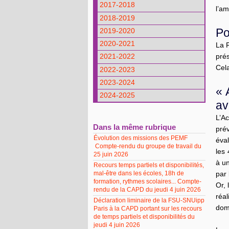
2017-2018
l’am
2018-2019
Po
2019-2020
2020-2021
La 
prés
2021-2022
Cela
2022-2023
2023-2024
« 
2024-2025
av
L’A
Dans la même rubrique
pré
Évolution des missions des PEMF
éva
Compte-rendu du groupe de travail du
les
25 juin 2026
à un
Recours temps partiels et disponibilités,
mal-être dans les écoles, 18h de
par 
formation, rythmes scolaires... Compte-
Or, 
rendu de la CAPD du jeudi 4 juin 2026
réa
Déclaration liminaire de la FSU-SNUipp
dom
Paris à la CAPD portant sur les recours
de temps partiels et disponibilités du
jeudi 4 juin 2026