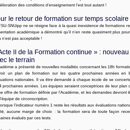
élioration des conditions d’enseignement l’est tout autant !
ur le retour de formation sur temps scolaire 
FSU-SNUipp ne se résigne face à la quasi inexistence de formations r
entation académique a démontré qu’il n’en reste quasiment plus pour d
 n’est pas acceptable !
Acte II de la Formation continue » : nouveau
ec le terrain
cadémie a présenté de nouvelles modalités concernant les 18h formatio
voir un plan de formation sur les quatre prochaines années en l
luations nationales. Il va être demandé à chaque école de se concerte
 4 prochaines années. Les équipes seraient conceptrices de leur plan 
e offre de formation définie par l’Académie, et les demandes devront ê
l’équipe de circonscription.
lorsque l’indicateur numéro 1 reste les résultats aux évaluations nationa
lité, aucune marge de choix : la formation sera de toute façon rec
aines évalués par ces tests.