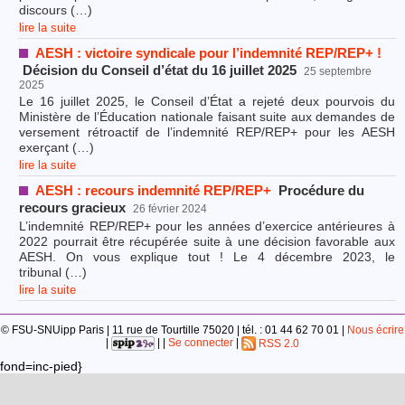
discours (…)
lire la suite
AESH : victoire syndicale pour l’indemnité REP/REP+ !
Décision du Conseil d’état du 16 juillet 2025
25 septembre
2025
Le 16 juillet 2025, le Conseil d’État a rejeté deux pourvois du
Ministère de l’Éducation nationale faisant suite aux demandes de
versement rétroactif de l’indemnité REP/REP+ pour les AESH
exerçant (…)
lire la suite
AESH : recours indemnité REP/REP+
Procédure du
recours gracieux
26 février 2024
L’indemnité REP/REP+ pour les années d’exercice antérieures à
2022 pourrait être récupérée suite à une décision favorable aux
AESH. On vous explique tout ! Le 4 décembre 2023, le
tribunal (…)
lire la suite
© FSU-SNUipp Paris | 11 rue de Tourtille 75020 | tél. : 01 44 62 70 01 |
Nous écrire
|
| |
Se connecter
|
RSS 2.0
fond=inc-pied}