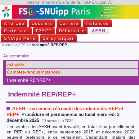
À la Une
Dossiers
Carrière
Instances
Carte sco.
F3SCT
Débutant-e
AESH
SNUipp Paris
Se syndiquer
Accueil
>
AESH
>
Indemnité REP/REP+
Au sommaire
Actualité
Comptes-rendus instances
Indemnité REP/REP+
Indemnité REP/REP+
AESH : versement rétroactif des indemnités REP et
REP+
Procédure et permanence au local mercredi 3
décembre 2025
20 novembre 2025
L’ensemble des AESH ayant travaillé, en totalité ou partiellement,
en REP ou REP+, entre septembre 2015 et décembre 2022,
peuvent prétendre à ce versement. Cependant, malgré des