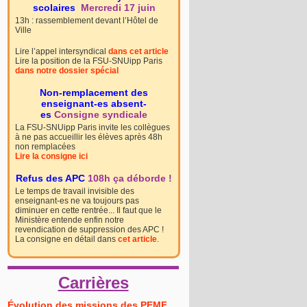
scolaires
Mercredi 17 juin
13h : rassemblement devant l’Hôtel de
Ville
Lire l’appel intersyndical
dans cet article
Lire la position de la FSU-SNUipp Paris
dans notre dossier spécial
Non-remplacement des
enseignant-es absent-
es
Consigne syndicale
La FSU-SNUipp Paris invite les collègues
à ne pas accueillir les élèves après 48h
non remplacées
Lire la consigne ici
Refus des APC
108h ça déborde !
Le temps de travail invisible des
enseignant-es ne va toujours pas
diminuer en cette rentrée... Il faut que le
Ministère entende enfin notre
revendication de suppression des APC !
La consigne en détail dans
cet article
.
Carrières
Évolution des missions des PEMF