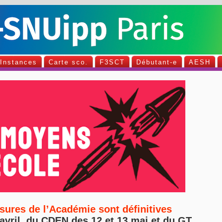
Instances
Carte sco.
F3SCT
Débutant-e
AESH
esures de l’Académie sont définitives
vril, du CDEN des 12 et 13 mai et du GT