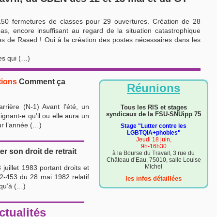
150 fermetures de classes pour 29 ouvertures. Création de 28
s, encore insuffisant au regard de la situation catastrophique
es de Rased ! Oui à la création des postes nécessaires dans les
les qui (…)
tions
Comment ça
Réunions
rière (N-1) Avant l’été, un
Tous les RIS et stages
syndicaux de la FSU-SNUipp 75
ignant-e qu’il ou elle aura un
ur l’année (…)
Stage "Lutter contre les
LGBTQIA+phobies"
Jeudi 18 juin,
9h-16h30
 son droit de retrait
à la Bourse du Travail, 3 rue du
Château d’Eau, 75010, salle Louise
Michel
juillet 1983 portant droits et
82-453 du 28 mai 1982 relatif
les infos détaillées
 qu’à (…)
ctualités