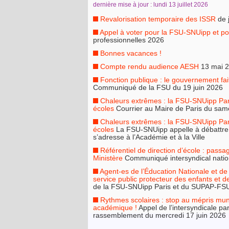
dernière mise à jour : lundi 13 juillet 2026
Revalorisation temporaire des ISSR
de 
Appel à voter pour la FSU-SNUipp et po
professionnelles 2026
Bonnes vacances !
Compte rendu audience AESH
13 mai 
Fonction publique : le gouvernement fa
Communiqué de la FSU du 19 juin 2026
Chaleurs extrêmes : la FSU-SNUipp Par
écoles
Courrier au Maire de Paris du same
Chaleurs extrêmes : la FSU-SNUipp Par
écoles
La FSU-SNUipp appelle à débattre du
s’adresse à l’Académie et à la Ville
Référentiel de direction d’école : passa
Ministère
Communiqué intersyndical nation
Agent-es de l’Éducation Nationale et de 
service public protecteur des enfants et 
de la FSU-SNUipp Paris et du SUPAP-FSU 
Rythmes scolaires : stop au mépris munic
académique !
Appel de l’intersyndicale pa
rassemblement du mercredi 17 juin 2026