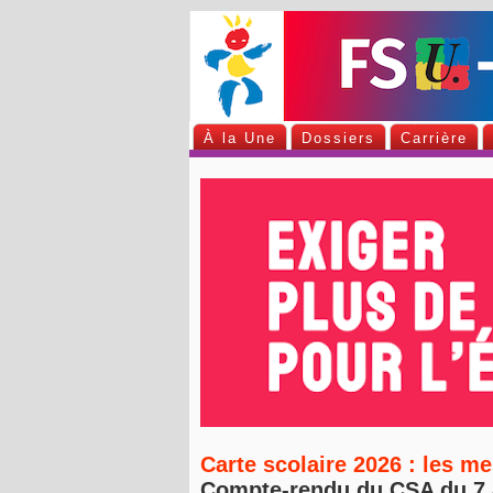
À la Une
Dossiers
Carrière
Carte scolaire 2026 : les m
Compte-rendu du CSA du 7 a